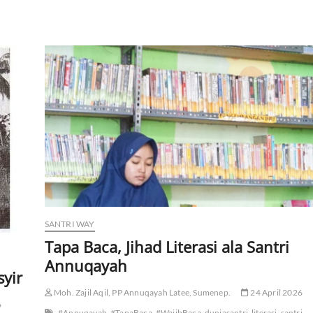
SANTRI WAY
Tapa Baca, Jihad Literasi ala Santri
Annuqayah
syir
Moh. Zajil Aqil, PP Annuqayah Latee, Sumenep.
24 April 2026
6
#Annuqayah
#TapaBaca
#WajibBaca
duniasantri
literasi
santri