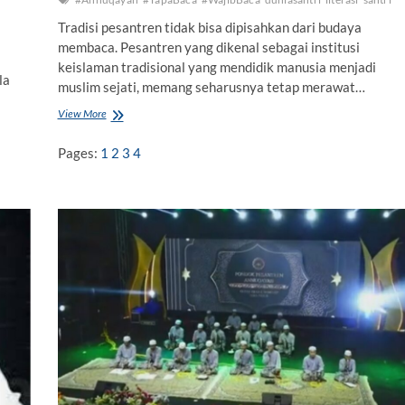
Tradisi pesantren tidak bisa dipisahkan dari budaya
membaca. Pesantren yang dikenal sebagai institusi
keislaman tradisional yang mendidik manusia menjadi
la
muslim sejati, memang seharusnya tetap merawat…
View More
T
a
p
Pages:
1
2
3
4
a
B
a
c
a
,
J
i
h
a
d
L
i
t
e