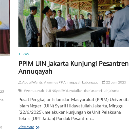
t
i
h
a
n
,
A
n
n
u
q
TERAS
a
PPIM UIN Jakarta Kunjungi Pesantren
y
Annuqayah
a
h
H
Abdul Warits, Alumnus PP Annuqayah Lubangsa.
22 Juni 2025
a
d
#Annuqayah
#UINSyatifHidayatullah
duniasantri
uinjakarta
025
i
Pusat Pengkajian Islam dan Masyarakat (PPIM) Universit
ona
r
Islam Negeri (UIN) Syarif Hidayatullah Jakarta, Minggu
k
a
(22/6/2025), melakukan kunjungan ke Unit Pelaksana
n
Teknis (UPT Jatian) Pondok Pesantren…
K
ya
H
View More
P