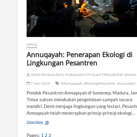
o
n
o
f
P
h
i
l
OPINI
o
Annuqayah: Penerapan Ekologi di
s
o
Lingkungan Pesantren
p
h
Verda Perdana Aufa, Mahasiswa UIN Syarif Hidayatullah Jakarta.
y
7 Juni 2024
#Annuqayah
#EkologiPesantren
duniasantri
Pondok Pesantren Annuqayah di Sumenep, Madura, Ja
Timur sukses melakukan pengelolaan sampah secara
mandiri. Demi menjaga lingkungan yang lestari, Pesant
Annuqayah telah menerapkan prinsip-prinsip ekologi…
View More
A
n
n
Pages:
1
2
3