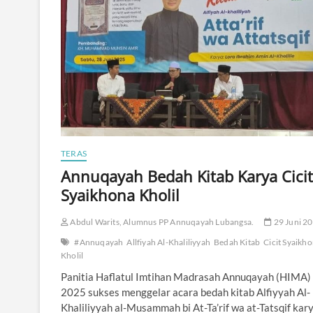
r
d
a
n
S
a
l
a
t
J
a
m
TERAS
a
a
Annuqayah Bedah Kitab Karya Cicit
h
Syaikhona Kholil
Abdul Warits, Alumnus PP Annuqayah Lubangsa.
29 Juni 2
#Annuqayah
Allfiyah Al-Khaliliyyah
Bedah Kitab
Cicit Syaikh
Kholil
Panitia Haflatul Imtihan Madrasah Annuqayah (HIMA)
2025 sukses menggelar acara bedah kitab Alfiyyah Al-
Khaliliyyah al-Musammah bi At-Ta’rif wa at-Tatsqif kar