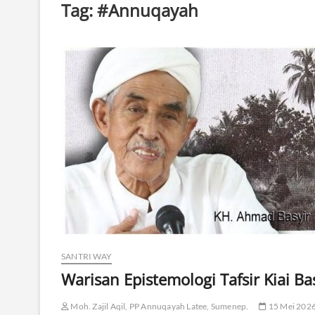
Tag:
#Annuqayah
SANTRI WAY
Warisan Epistemologi Tafsir Kiai Ba
Moh. Zajil Aqil, PP Annuqayah Latee, Sumenep.
15 Mei 202