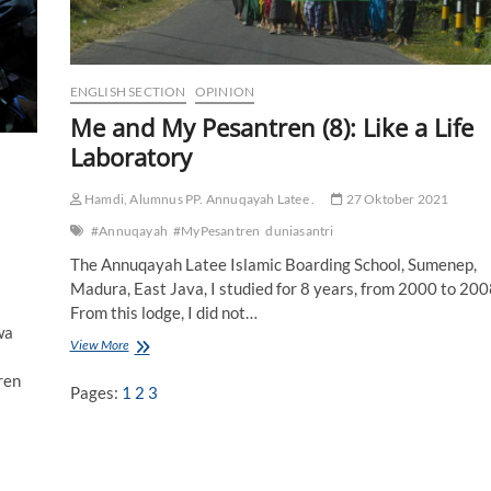
n
E
k
o
l
ENGLISH SECTION
OPINION
o
Me and My Pesantren (8): Like a Life
g
Laboratory
i
P
e
Hamdi, Alumnus PP. Annuqayah Latee .
27 Oktober 2021
s
a
#Annuqayah
#MyPesantren
duniasantri
n
The Annuqayah Latee Islamic Boarding School, Sumenep,
t
Madura, East Java, I studied for 8 years, from 2000 to 200
r
e
From this lodge, I did not…
n
wa
View More
M
d
e
i
ren
a
L
Pages:
1
2
3
n
u
d
b
M
a
y
n
P
g