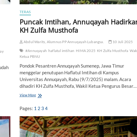
r
a
s
TERAS
i
Puncak Imtihan, Annuqayah Hadirka
a
KH Zulfa Musthofa
l
a
S
Abdul Warits, Alumnus PP Annuqayah Lubangsa.
10 Juli 2025
a
n
#Annuqayah
haflatul imtihan
HIMA 2025
KH Zulfa Musthofa
Wak
way
t
Ketua PBNU
r
Pondok Pesantren Annuqayah Sumenep, Jawa Timur
i
udah
menggelar penutupan Haflatul Imtihan di Kampus
A
n
Universitas Annuqayah, Rabu (9/7/2025) malam. Acara
n
dihadiri KH Zulfa Musthofa, Wakil Ketua Pengurus Besar…
u
q
View More
P
a
u
y
n
Pages:
1
2
3
4
a
c
h
a
k
I
m