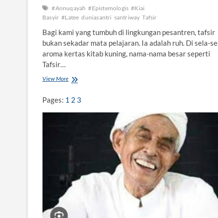
#Annuqayah
#Epistemologis
#Kiai
Basyir
#Latee
duniasantri
santriway
Tafsir
Bagi kami yang tumbuh di lingkungan pesantren, tafsir
bukan sekadar mata pelajaran. Ia adalah ruh. Di sela-se
aroma kertas kitab kuning, nama-nama besar seperti
Tafsir…
View More
W
a
r
Pages:
1
2
3
i
s
a
n
E
p
i
s
t
e
m
o
l