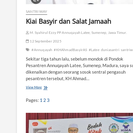
o
g
i
SANTRI WAY
T
Kiai Basyir dan Salat Jamaah
a
f
M. Syahirul Ezzy PP Annuqayah Latee, Sumenep, Jawa Timur.
s
i
12 September 2025
r
K
#Annuqayah
#KHAhmadBasyirAS
#Latee
duniasantri
santri
i
Sekitar tiga tahun lalu, sebelum mondok di Pondok
a
i
Pesantren Annuqayah Latee, Sumenep, Madura, saya s
B
dikenalkan dengan seorang sosok sentral pengasuh
a
pesantren tersebut, KH Ahmad…
s
y
View More
K
i
i
r
a
Pages:
1
2
3
i
B
a
s
y
i