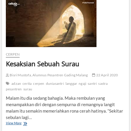
w
i
h
a
l
a
“
G
e
n
g
CERPEN
J
Kesaksian Sebuah Surau
o
m
p
Bisri Mustofa, Alumnus Pesantren Gading Malang
22 April 2020
o
adzan
cerita
cerpen
duniasantri
langgar
ngaji
santri
sastra
”
pesantren
surau
Malam itu dia sedang bahagia. Maka rembulan yang
menampakkan diri dengan sempurna di remangnya langit
malam itu semakin memeriahkan rona cerah hatinya. “Sekitar
sebulan lagi…
View More
K
e