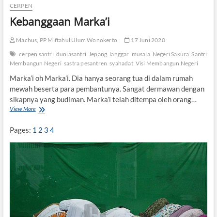
CERPEN
Kebanggaan Marka’i
Machus, PP Miftahul Ulum Wonokerto
17 Juni 2020
cerpen santri
duniasantri
Jepang
langgar
musala
Negeri Sakura
Santri
Membangun Negeri
sastra pesantren
syahadat
Visi Membangun Negeri
Marka’i oh Marka’i. Dia hanya seorang tua di dalam rumah
mewah beserta para pembantunya. Sangat dermawan dengan
sikapnya yang budiman. Marka’i telah ditempa oleh orang…
View More
K
e
b
Pages:
1
2
3
4
a
n
g
g
a
a
n
M
a
r