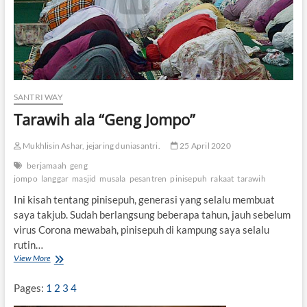
k
a
’
i
SANTRI WAY
Tarawih ala “Geng Jompo”
Mukhlisin Ashar, jejaring duniasantri.
25 April 2020
berjamaah
geng
jompo
langgar
masjid
musala
pesantren
pinisepuh
rakaat
tarawih
Ini kisah tentang pinisepuh, generasi yang selalu membuat
saya takjub. Sudah berlangsung beberapa tahun, jauh sebelum
virus Corona mewabah, pinisepuh di kampung saya selalu
rutin…
View More
T
a
r
Pages:
1
2
3
4
a