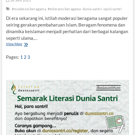
16 Juni 2021
M
u
#moderasi beragama
#toleransi beragama
dunia santri
opini santri
f
Di era sekarang ini, istilah moderasi beragama sangat populer
a
seiring gerakan pembaharuan Islam. Beragam fenomena dan
s
i
dinamika keislaman menjadi perhatian dari berbagai kalangan
r
seperti ulama,…
View More
P
e
r
Pages:
1
2
3
i
h
a
l
M
o
d
e
r
a
s
i
d
a