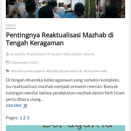
OPINI
Pentingnya Reaktualisasi Mazhab di
Tengah Keragaman
Saripudin, Mahasiswa UIN Syarif Hidayatullah Jakarta.
3 Desember 2025
#moderasi beragama
#Reaktualisasi Mazhab
#Umat bersatu
Di tengah dinamika keberagamaan yang semakin kompleks,
isu reaktualisasi mazhab menjadi semakin relevan. Banyak
kalangan menilai bahwa pendekatan mazhab dalam fikih Islam
perlu dibaca ulang…
View More
P
e
n
Pages:
1
2
3
t
i