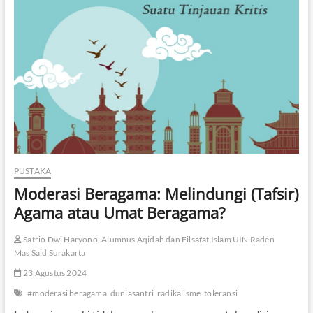
n
g
n
y
a
R
e
a
k
t
u
a
l
i
PUSTAKA
s
Moderasi Beragama: Melindungi (Tafsir)
a
s
Agama atau Umat Beragama?
i
M
Satrio Dwi Haryono, Alumnus Aqidah dan Filsafat Islam UIN Raden
a
z
Mas Said Surakarta
h
23 Agustus 2024
a
b
#moderasi beragama
duniasantri
radikalisme
toleransi
d