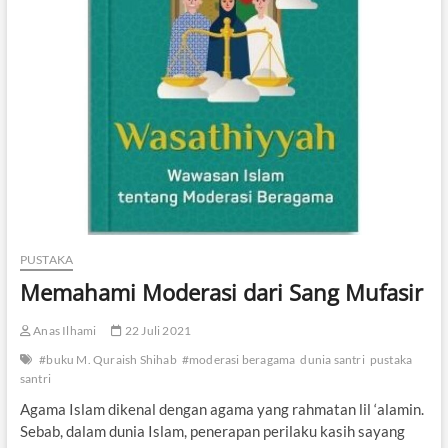
m
e
a
r
t
a
B
g
e
a
r
m
a
a
g
s
a
e
m
b
a
a
?
g
a
i
PUSTAKA
W
a
Memahami Moderasi dari Sang Mufasir
s
i
Anas Ilhami
22 Juli 2021
l
a
#buku M. Quraish Shihab
#moderasi beragama
dunia santri
pustaka
h
santri
Agama Islam dikenal dengan agama yang rahmatan lil ‘alamin.
Sebab, dalam dunia Islam, penerapan perilaku kasih sayang