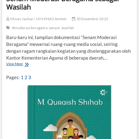
Wasilah
n
d
u
Minan Jauhari, UIN KHAS Jember.
30 Desember 2022
n
g
#moderasi beragama
senam
wasilah
i
Baru-baru ini, tampilan dokumentasi “Senam Moderasi
(
Beragama” mewarnai ruang-ruang media sosial, seiring
T
a
dengan ragam rangkaian kegiatan yang diselenggarakan oleh
f
Kantor Kementerian Agama di beberapa daerah,…
s
View More
S
i
e
r
n
Pages:
1
2
3
)
a
A
m
g
M
a
o
m
d
a
e
a
r
t
a
a
s
u
i
U
B