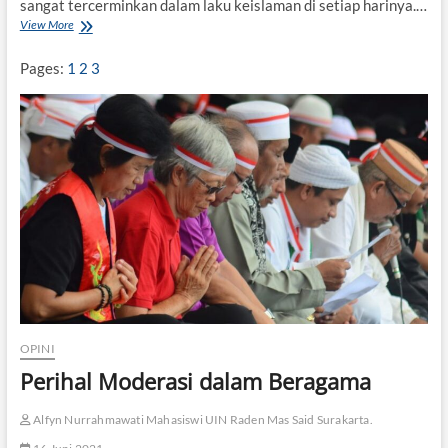
sangat tercerminkan dalam laku keislaman di setiap harinya.…
View More
M
e
m
Pages:
1
2
3
a
h
a
m
i
M
o
d
e
r
a
s
i
d
a
OPINI
r
i
Perihal Moderasi dalam Beragama
S
a
Alfyn Nurrahmawati Mahasiswi UIN Raden Mas Said Surakarta.
n
g