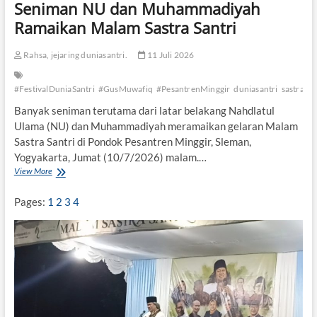
Seniman NU dan Muhammadiyah
P
e
Ramaikan Malam Sastra Santri
n
g
Rahsa, jejaring duniasantri.
11 Juli 2026
u
a
t
#FestivalDuniaSantri
#GusMuwafiq
#PesantrenMinggir
duniasantri
sastra#sa
a
n
Banyak seniman terutama dari latar belakang Nahdlatul
P
Ulama (NU) dan Muhammadiyah meramaikan gelaran Malam
a
Sastra Santri di Pondok Pesantren Minggir, Sleman,
n
Yogyakarta, Jumat (10/7/2026) malam.…
c
a
View More
S
s
e
i
n
Pages:
1
2
3
4
l
i
a
m
a
n
N
U
d
a
n