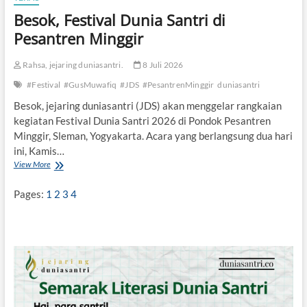
u
Besok, Festival Dunia Santri di
l
i
Pesantren Minggir
s
a
Rahsa, jejaring duniasantri.
8 Juli 2026
n
K
#Festival
#GusMuwafiq
#JDS
#PesantrenMinggir
duniasantri
r
e
Besok, jejaring duniasantri (JDS) akan menggelar rangkaian
a
kegiatan Festival Dunia Santri 2026 di Pondok Pesantren
t
Minggir, Sleman, Yogyakarta. Acara yang berlangsung dua hari
i
ini, Kamis…
f
d
View More
B
i
e
P
s
Pages:
1
2
3
4
e
o
s
k
a
,
n
F
t
e
r
s
e
t
n
i
M
v