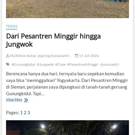
TERAS
Dari Pesantren Minggir hingga
Jungwok
Mukhlisin Ashar, jejaring duniasantri.
15 Juli 2026
#Gunungkidul
#Jungwok
#Oase
#PesantrenMinggir
duniasantri
Berencana hanya dua hari, ternyata baru sepekan kemudian
saya bisa “meninggalkan” Yogyakarta. Dari Pesantren Minggir
di Sleman, perjalanan saya dipungkasi di tanah-tanah gersang
Gunungkidul. Tapi…
View More
D
a
r
Pages:
1
2
3
i
P
e
s