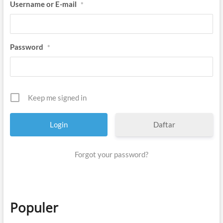
Username or E-mail
*
i
n
g
g
i
Password
*
r
Keep me signed in
Daftar
Forgot your password?
Populer