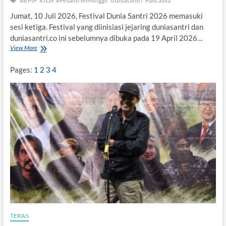
#BPIP
#JDS
#PesantrenMinggir
duniasantri
Pancasila
r
i
Jumat, 10 Juli 2026, Festival Dunia Santri 2026 memasuki
m
sesi ketiga. Festival yang diinisiasi jejaring duniasantri dan
a
duniasantri.co ini sebelumnya dibuka pada 19 April 2026…
K
View More
P
a
e
s
s
i
Pages:
1
2
3
4
a
h
n
,
t
G
r
u
e
s
n
M
s
u
e
w
b
a
a
f
g
i
a
q
i
A
k
a
TERAS
r