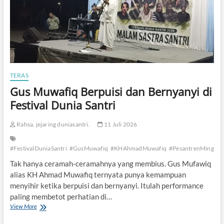
M
u
h
a
m
m
a
d
TERAS
i
y
Gus Muwafiq Berpuisi dan Bernyanyi di
a
Festival Dunia Santri
h
R
a
Rahsa, jejaring duniasantri.
11 Juli 2026
m
a
#FestivalDuniaSantri
#GusMuwafiq
#KHAhmadMuwafiq
#PesantrenMinggir
i
k
Tak hanya ceramah-ceramahnya yang membius. Gus Mufawiq
a
alias KH Ahmad Muwafiq ternyata punya kemampuan
n
M
menyihir ketika berpuisi dan bernyanyi. Itulah performance
a
paling membetot perhatian di…
l
View More
G
a
u
m