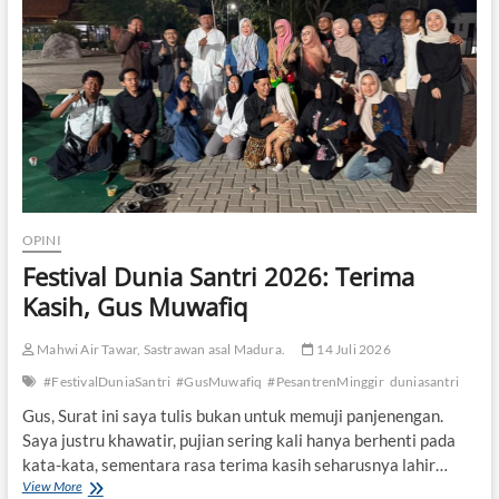
a
n
t
r
e
n
M
i
n
g
g
i
OPINI
r
Festival Dunia Santri 2026: Terima
h
i
Kasih, Gus Muwafiq
n
g
Mahwi Air Tawar, Sastrawan asal Madura.
14 Juli 2026
g
a
#FestivalDuniaSantri
#GusMuwafiq
#PesantrenMinggir
duniasantri
J
u
Gus, Surat ini saya tulis bukan untuk memuji panjenengan.
n
Saya justru khawatir, pujian sering kali hanya berhenti pada
g
kata-kata, sementara rasa terima kasih seharusnya lahir…
w
View More
F
o