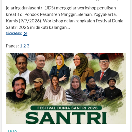
n
y
jejaring duniasantri (JDS) menggelar workshop penulisan
i
kreatif di Pondok Pesantren Minggir, Sleman, Yogyakarta,
d
Kamis (9/7/2026). Workshop dalan rangkaian Festival Dunia
i
Santri 2026 ini diikuti kalangan…
F
e
View More
J
s
D
t
S
Pages:
1
2
3
i
G
v
e
a
l
l
a
D
r
u
W
n
o
i
r
a
k
S
s
a
h
n
o
t
p
r
P
i
e
n
TERAS