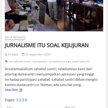
i
s
e
t
,
D
a
t
a
MEJA REDAKSI
,
JURNALISME ITU SOAL KEJUJURAN
F
a
k
Redaksi
25 September 2020
t
jurnalisme santri. duniasantri
jurnalisme warga
santri penulis
a
!
Assalamualaikum sahabat santri, sebelumnya kami dari
jejaring duniasantri menyampaikan apresiasi yang tinggi
terhadap partisipasi sahabat-sahabat santri dalam mengisi
konten duniasantri.co. Namun, ada satu hal yang…
View More
J
U
R
Pages:
1
2
3
4
N
A