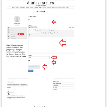
L
I
S
M
E
I
T
U
S
O
A
L
K
E
J
U
J
U
R
A
N