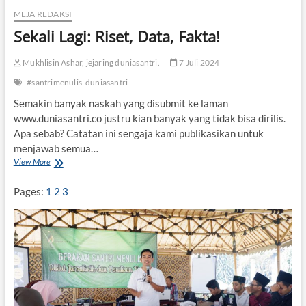
c
MEJA REDAKSI
i
Sekali Lagi: Riset, Data, Fakta!
V
a
t
Mukhlisin Ashar, jejaring duniasantri.
7 Juli 2024
i
#santrimenulis
duniasantri
k
a
Semakin banyak naskah yang disubmit ke laman
n
www.duniasantri.co justru kian banyak yang tidak bisa dirilis.
Apa sebab? Catatan ini sengaja kami publikasikan untuk
menjawab semua…
View More
S
e
k
Pages:
1
2
3
a
l
i
L
a
g
i
:
R