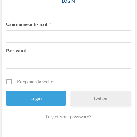
LOGIN
R
I
.
C
Username or E-mail
*
O
Password
*
Keep me signed in
Daftar
Forgot your password?