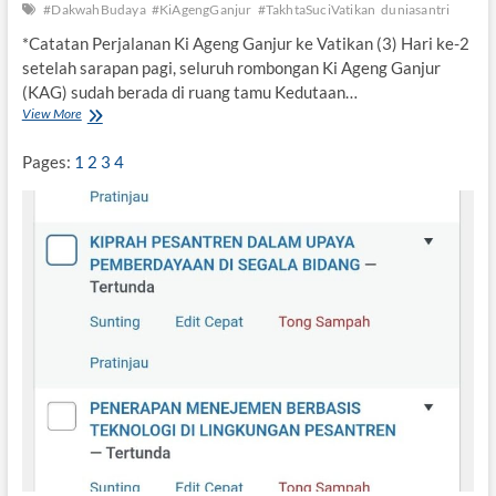
#DakwahBudaya
#KiAgengGanjur
#TakhtaSuciVatikan
duniasantri
P
e
*Catatan Perjalanan Ki Ageng Ganjur ke Vatikan (3) Hari ke-2
n
setelah sarapan pagi, seluruh rombongan Ki Ageng Ganjur
e
(KAG) sudah berada di ruang tamu Kedutaan…
l
View More
K
i
i
t
s
i
Pages:
1
2
3
4
a
B
h
e
t
l
e
i
n
a
t
a
n
g
T
a
k
h
t
a
S
u