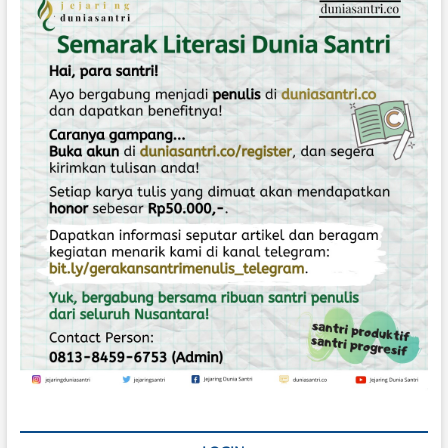
E
N
G
I
R
I
M
T
U
L
I
S
A
N
D
I
D
U
N
I
A
S
A
N
T