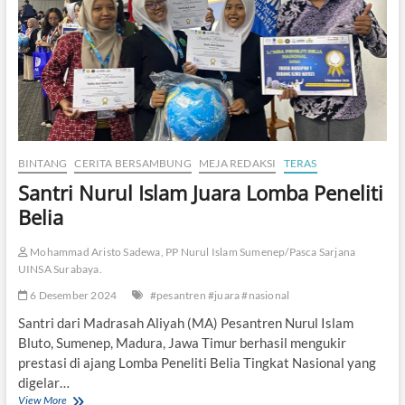
d
r
D
i
n
y
a
n
y
i
BINTANG
CERITA BERSAMBUNG
MEJA REDAKSI
TERAS
k
Santri Nurul Islam Juara Lomba Peneliti
a
n
Belia
d
i
Mohammad Aristo Sadewa, PP Nurul Islam Sumenep/Pasca Sarjana
H
a
UINSA Surabaya.
d
6 Desember 2024
#pesantren #juara #nasional
a
p
Santri dari Madrasah Aliyah (MA) Pesantren Nurul Islam
a
Bluto, Sumenep, Madura, Jawa Timur berhasil mengukir
n
prestasi di ajang Lomba Peneliti Belia Tingkat Nasional yang
P
digelar…
a
u
View More
S