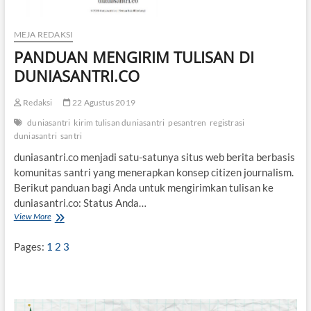
MEJA REDAKSI
PANDUAN MENGIRIM TULISAN DI
DUNIASANTRI.CO
Redaksi
22 Agustus 2019
duniasantri
kirim tulisan duniasantri
pesantren
registrasi
duniasantri
santri
duniasantri.co menjadi satu-satunya situs web berita berbasis
komunitas santri yang menerapkan konsep citizen journalism.
Berikut panduan bagi Anda untuk mengirimkan tulisan ke
duniasantri.co: Status Anda…
View More
P
A
N
Pages:
1
2
3
D
U
A
N
M