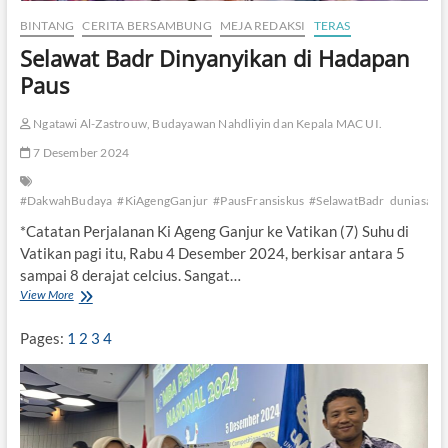
BINTANG
CERITA BERSAMBUNG
MEJA REDAKSI
TERAS
Selawat Badr Dinyanyikan di Hadapan
Paus
Ngatawi Al-Zastrouw, Budayawan Nahdliyin dan Kepala MAC UI.
7 Desember 2024
#DakwahBudaya
#KiAgengGanjur
#PausFransiskus
#SelawatBadr
duniasantr
*Catatan Perjalanan Ki Ageng Ganjur ke Vatikan (7) Suhu di
Vatikan pagi itu, Rabu 4 Desember 2024, berkisar antara 5
sampai 8 derajat celcius. Sangat…
View More
S
e
l
Pages:
1
2
3
4
a
w
a
t
B
a