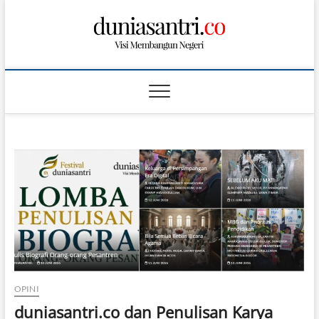
S
k
i
p
t
o
c
o
n
t
e
n
t
OPINI
duniasantri.co dan Penulisan Karya