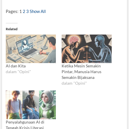
Pages:
1
2
3
Show All
Related
AI dan Kita
Ketika Mesin Semakin
dalam "Opini"
Pintar, Manusia Harus
Semakin Bijaksana
dalam "Opini"
Penyalahgunaan AI di
Tengah Krisis Literasi