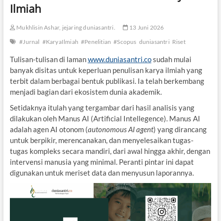
Ilmiah
Mukhlisin Ashar, jejaring duniasantri.
13 Juni 2026
#Jurnal
#KaryaIlmiah
#Penelitian
#Scopus
duniasantri
Riset
Tulisan-tulisan di laman
www.duniasantri.co
sudah mulai
banyak disitas untuk keperluan penulisan karya ilmiah yang
terbit dalam berbagai bentuk publikasi. Ia telah berkembang
menjadi bagian dari ekosistem dunia akademik.
Setidaknya itulah yang tergambar dari hasil analisis yang
dilakukan oleh Manus AI (Artificial Intellegence). Manus AI
adalah agen AI otonom (
autonomous AI agent
) yang dirancang
untuk berpikir, merencanakan, dan menyelesaikan tugas-
tugas kompleks secara mandiri, dari awal hingga akhir, dengan
intervensi manusia yang minimal. Peranti pintar ini dapat
digunakan untuk meriset data dan menyusun laporannya.