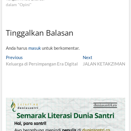
dalam "Opini"
Tinggalkan Balasan
Anda harus
masuk
untuk berkomentar.
N
Previous
P
Next
N
Keluarga di Persimpangan Era Digital
r
JALAN KETAKZIMAN
e
a
e
x
v
v
t
i
p
i
o
o
g
u
s
s
t
a
p
:
s
o
i
s
t