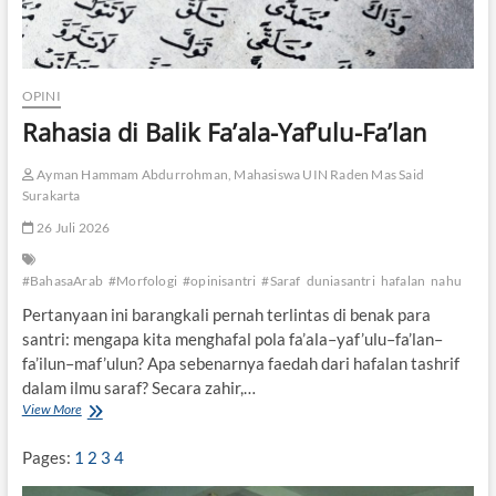
OPINI
Rahasia di Balik Fa’ala-Yaf’ulu-Fa’lan
Ayman Hammam Abdurrohman, Mahasiswa UIN Raden Mas Said
Surakarta
26 Juli 2026
#BahasaArab
#Morfologi
#opinisantri
#Saraf
duniasantri
hafalan
nahu
Pertanyaan ini barangkali pernah terlintas di benak para
santri: mengapa kita menghafal pola fa’ala–yaf’ulu–fa’lan–
fa’ilun–maf’ulun? Apa sebenarnya faedah dari hafalan tashrif
dalam ilmu saraf? Secara zahir,…
View More
R
a
h
Pages:
1
2
3
4
a
s