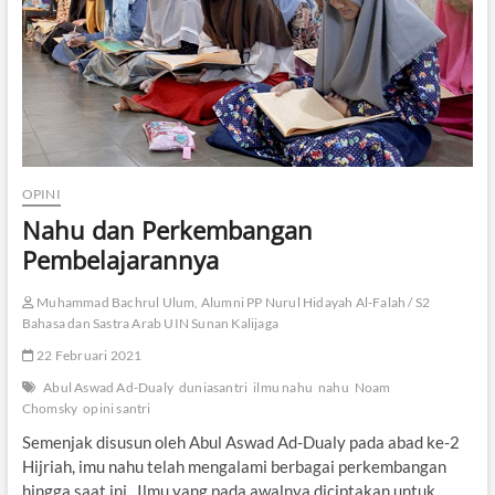
h
U
l
a
m
a
N
a
h
u
OPINI
G
Nahu dan Perkembangan
a
r
Pembelajarannya
i
s
Muhammad Bachrul Ulum, Alumni PP Nurul Hidayah Al-Falah / S2
L
Bahasa dan Sastra Arab UIN Sunan Kalijaga
u
c
22 Februari 2021
u
Abul Aswad Ad-Dualy
duniasantri
ilmu nahu
nahu
Noam
Chomsky
opini santri
Semenjak disusun oleh Abul Aswad Ad-Dualy pada abad ke-2
Hijriah, imu nahu telah mengalami berbagai perkembangan
hingga saat ini. Ilmu yang pada awalnya diciptakan untuk…