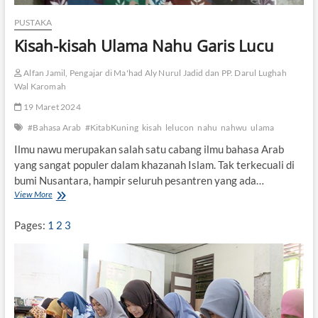
a
h
PUSTAKA
u
Kisah-kisah Ulama Nahu Garis Lucu
,
d
a
Alfan Jamil, Pengajar di Ma'had Aly Nurul Jadid dan PP. Darul Lughah
n
Wal Karomah
U
s
19 Maret 2024
h
#Bahasa Arab
#KitabKuning
kisah
lelucon
nahu
nahwu
ulama
u
l
Ilmu nawu merupakan salah satu cabang ilmu bahasa Arab
F
yang sangat populer dalam khazanah Islam. Tak terkecuali di
i
bumi Nusantara, hampir seluruh pesantren yang ada…
k
View More
K
i
i
h
s
Pages:
1
2
3
a
h
-
k
i
s
a