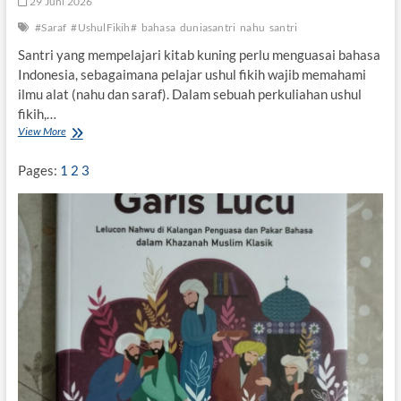
29 Juni 2026
a
#Saraf
#UshulFikih#
bahasa
duniasantri
nahu
santri
’
l
Santri yang mempelajari kitab kuning perlu menguasai bahasa
a
Indonesia, sebagaimana pelajar ushul fikih wajib memahami
n
ilmu alat (nahu dan saraf). Dalam sebuah perkuliahan ushul
fikih,…
View More
B
a
h
Pages:
1
2
3
a
s
a
I
n
d
o
n
e
s
i
a
,
N