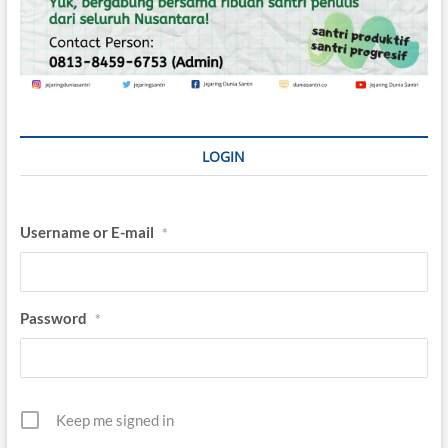
a
j
a
r
a
n
n
y
LOGIN
a
Username or E-mail
*
Password
*
Keep me signed in