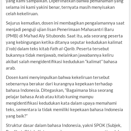
yang kami sampaikan. Diperlihatkan bahwa pemahaman yang
selama ini kami yakini benar, ternyata masih menyisakan
celah kekeliruan.
Sejurus kemudian, dosen ini membagikan pengalamannya saat
menjadi penguji ujian lisan Penerimaan Mahasantri Baru
(PMB) di Ma’had Aly Situbondo. Saat itu, ada seorang peserta
yang kebingungan ketika ditanya seputar kedudukan kalimat
(i’rab)
dalam teks kitab
Fath al-Qarib
. Peserta tersebut
bukannya tidak menjawab, melainkan jawabannya keliru
akibat salah mengidentifikasi kedudukan “kalimat” bahasa
arab.
Dosen kami menyimpulkan bahwa kekeliruan tersebut
sebenarnya berakar dari kurangnya kepekaan terhadap
bahasa Indonesia. Ditegaskan, “Bagaimana bisa seorang
pelajar bahasa Arab atau kitab kuning mampu
mengidentifikasi kedudukan kata dalam upaya memahami
teks, sementara ia tidak memiliki kepekaan bahasa Indonesia
yang baik?”
Struktur dasar dalam bahasa Indonesia, yakni SPOK (Subjek,