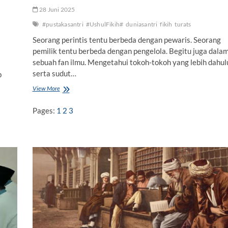
28 Juni 2025
#pustakasantri
#UshulFikih#
duniasantri
fikih
turats
Seorang perintis tentu berbeda dengan pewaris. Seorang
pemilik tentu berbeda dengan pengelola. Begitu juga dala
sebuah fan ilmu. Mengetahui tokoh-tokoh yang lebih dahul
serta sudut…
b
View More
R
a
n
Pages:
1
2
3
t
a
i
I
l
m
u
U
s
h
u
l
F