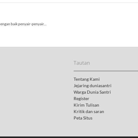
r
i
s
H
u
k
u
m
I
s
l
Tautan
a
m
Tentang Kami
Jejaring duniasantri
Warga Dunia Santri
Register
Kirim Tulisan
Kritik dan saran
Peta Situs