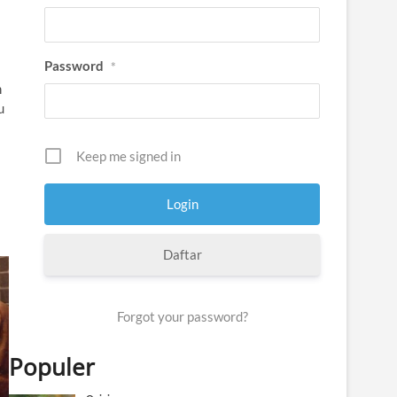
Password
*
m
u
Keep me signed in
Daftar
Forgot your password?
Populer