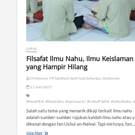
i
a
,
N
a
h
u
,
d
OPINI
a
n
Filsafat Ilmu Nahu, Ilmu Keislaman
U
yang Hampir Hilang
s
h
u
M Maimun, PP Salafiyah Syafi'iyah Sukorejo, Situbondo.
l
21 Juni 2025
F
i
k
#IlmuFikih
#IlmuNahu
#opinisantri
#UshulFikih#
#UshulNahu
d
i
Salah satu tema yang menarik dikaji terkait ilmu nahu
h
adalah sumber-sumber rujukan kaidah ilmu nahu atau 
dikenal dengan fan Ushul an-Nahwi. Tapi mirisnya, fan…
View More
F