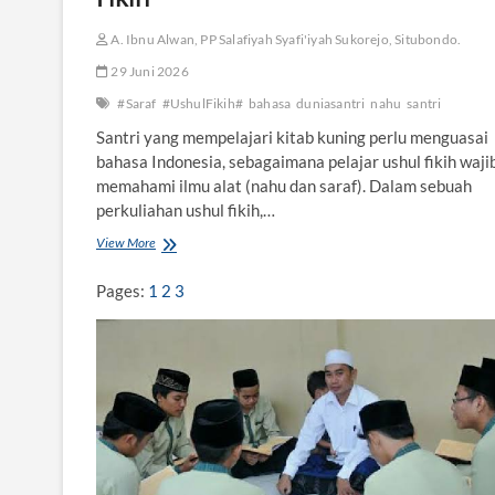
A. Ibnu Alwan, PP Salafiyah Syafi'iyah Sukorejo, Situbondo.
29 Juni 2026
#Saraf
#UshulFikih#
bahasa
duniasantri
nahu
santri
Santri yang mempelajari kitab kuning perlu menguasai
bahasa Indonesia, sebagaimana pelajar ushul fikih waji
memahami ilmu alat (nahu dan saraf). Dalam sebuah
perkuliahan ushul fikih,…
View More
B
a
h
Pages:
1
2
3
a
s
a
I
n
d
o
n
e
s