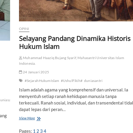
i
k
i
h
d
OPINI
a
Selayang Pandang Dinamika Historis
n
U
Hukum Islam
r
u
t
Muhammad Haaziq Bujang Syarif, Mahasantri Universitas Islam
a
Indonesia.
n
24 Januari 2025
n
y
#SejarahHukumIslam
#UshulFikih#
duniasantri
a
Islam adalah agama yang komprehensif dan universal. Ia
menyentuh setiap ranah kehidupan manusia tanpa
uniasantri
terkecuali. Ranah sosial, individual, dan transendental tida
dapat lepas dari peran…
yang
View More
S
e
l
Pages:
1
2
3
4