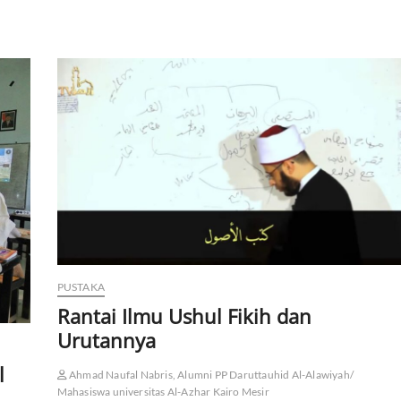
PUSTAKA
Rantai Ilmu Ushul Fikih dan
Urutannya
l
Ahmad Naufal Nabris, Alumni PP Daruttauhid Al-Alawiyah/
Mahasiswa universitas Al-Azhar Kairo Mesir