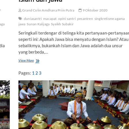
P
Grand Colin Amdhana Priin Putra
9 Oktober 2020
duniasantri
macapat
opini santri
pesantren
singkretisme agama
aga
jawa
Sunan Kalijaga
Syeikh Subakir
Seringkali terdengar di telinga kita pertanyaan-pertanyaa
seperti ini: Apakah Jawa bisa menyatu dengan Islam? Atau
dia
sebalikmya, bukankah Islam dan Jawa adalah dua unsur
yang berbeda,…
View More
K
o
s
Pages:
1
2
3
m
o
l
o
g
i
d
a
n
S
i