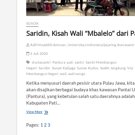
n
H
a
r
SOSOK
u
Saridin, Kisah Wali “Mbalelo” dari P
s
D
i
Adli Muaddib Aminan, Universitas Indonesia/jejaring duniasantri
m
u
3 Juli 2020
s
duniasantri
Pantura
pati
santri
Santri Membangun
n
Negeri
Saridin
Sunan Kalijaga
Sunan Kudus
Syekh Jangkung
Visi
a
Membangun Negeri
wali
wali songo
h
k
Ketika menyusuri daerah pesisir utara Pulau Jawa, kita
a
akan disajikan berbagai budaya khas kawasan Pantai 
n
(Pantura), yang kebetulan salah satu daerahnya adalah
?
Kabupaten Pati…
View More
S
a
r
Pages:
1
2
3
i
d