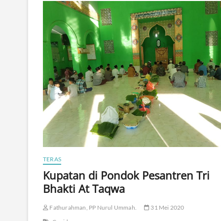
i
n
,
K
i
s
a
h
W
a
l
i
“
M
b
a
l
e
TERAS
l
Kupatan di Pondok Pesantren Tri
o
”
Bhakti At Taqwa
d
a
Fathurahman, PP Nurul Ummah.
31 Mei 2020
r
i