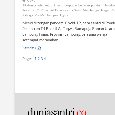
Covid
P
19
duniasantri
ketupat
kupat
kupatan
Lebaran
pandemi
Pondo
a
Pesantren Tri Bhakti At Taqwa
santri
Santri Membangun Negeri
S
t
Kalijaga
Visi Membangun Negeri
i
Meski di tengah pandemi Covid-19, para santri di Pond
Pesantren Tri Bhakti At Taqwa Ramapuja Raman Utara
Lampung Timur, Provinsi Lampung, bersama warga
setempat merayakan…
View More
K
u
p
Pages:
1
2
3
4
a
t
a
n
d
i
P
o
n
d
o
k