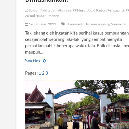
Saidun Fiddaraini, Alumnus PP Nurul Jadid Paiton/Pengajar di P
Zainul Huda Sumenep.
16 Februari 2022
duniasantri
hukum wayang
Sunan Kalij
Tak lekang oleh ingatan kita perihal kasus pembuangan
sesajen oleh seorang laki-laki yang sempat menyita
perhatian publik beberapa waktu lalu. Baik di sosial me
maupun…
View More
W
a
y
Pages:
1
2
3
a
n
g
,
H
a
r
a
m
d
a