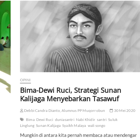
k
w
d
a
a
n
H
a
l
-
h
a
l
I
l
a
OPINI
h
i
Bima-Dewi Ruci, Strategi Sunan
a
Kalijaga Menyebarkan Tasawuf
h
L
a
Debbi Candra Dianto, Alumnus PP Muqorrobun
30 Mei 2020
i
Bima
Dewi Ruci
duniasantri
Nabi Khidir
santri
Suluk
n
n
Linglung
Sunan Kalijaga
Syaikh Malaya
wali songo
y
Mungkin di antara kita pernah membaca atau mendengar
a