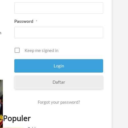
Password
*
n
Keep me signed in
Daftar
Forgot your password?
Populer