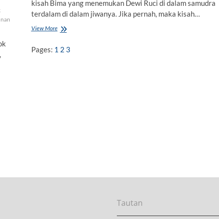
kisah Bima yang menemukan Dewi Ruci di dalam samudra
k
terdalam di dalam jiwanya. Jika pernah, maka kisah…
unan
View More
B
i
ok
m
Pages:
1
2
3
,
a
-
D
e
w
i
R
u
c
i
,
S
t
r
a
t
e
Tautan
g
i