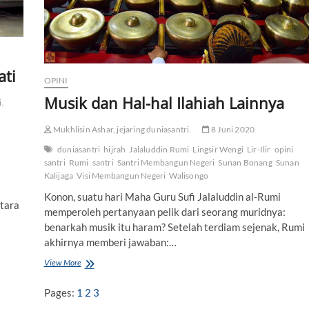
n
k
r
e
t
ati
i
OPINI
s
m
Musik dan Hal-hal Ilahiah Lainnya
.
e
a
Mukhlisin Ashar, jejaring duniasantri.
8 Juni 2020
n
t
duniasantri
hijrah
Jalaluddin Rumi
Lingsir Wengi
Lir-Ilir
opini
a
santri
Rumi
santri
Santri Membangun Negeri
Sunan Bonang
Sunan
r
Kalijaga
Visi Membangun Negeri
Walisongo
a
I
Konon, suatu hari Maha Guru Sufi Jalaluddin al-Rumi
Utara
s
memperoleh pertanyaan pelik dari seorang muridnya:
l
benarkah musik itu haram? Setelah terdiam sejenak, Rumi
a
akhirnya memberi jawaban:…
m
d
View More
M
a
u
n
s
Pages:
1
2
3
J
i
a