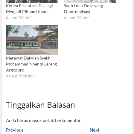
Ketika Pesantren Tak Lagi
Santri dan Dosa yang
Menjadi Pilihan Utama
Dinormalisasi
dalam "Opini"
dalam "Opini"
Merawat Dakwah Syekh
Mohammad Noer di Lereng
Argopuro
dalam "Pondok"
Tinggalkan Balasan
Anda harus
masuk
untuk berkomentar.
N
Previous
P
Next
N