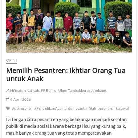
OPINI
Memilih Pesantren: Ikhtiar Orang Tua
untuk Anak
Ni'matun Nafisah, PP Bahrul Ulum Tambakberas Jombang.
4 April 2026
#opinisantri
#PendidikanAgama
duniasantri
fikih
pesantren
tasawuf
Di tengah citra pesantren yang belakangan menjadi sorotan
publik di media sosial karena berbagai isu yang kurang baik,
masih banyak orang tua yang tetap mempercayakan