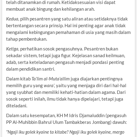
telah ditanamkan di rumah. Ketidaksesuaian visi dapat
membuat anak bingung dan kehilangan arah.
Kedua,
pilih pesantren yang satu aliran atau setidaknya tidak
bertentangan secara prinsip. Hal ini penting agar anak tidak
mengalami kebingungan pemahaman di usia yang masih dalam
tahap pembentukan.
Ketiga,
perhatikan sosok pengasuhnya. Pesantren bukan
sekadar sistem, tetapi juga figur. Kejelasan sanad keilmuan,
adab, serta keteladanan pengasuh menjadi pondasi penting
dalam pendidikan santri.
Dalam kitab
Ta’lim al-Muta’allim
juga diajarkan pentingnya
memilih guru yang
wara’,
yaitu yang menjaga diri dari hal-hal
yang syubhat dan memiliki kehati-hatian dalam agama. Dari
sosok seperti inilah, ilmu tidak hanya dipelajari, tetapi juga
diteladani.
Dalam satu kesempatan, KH M Idris Djamaluddin (pengasuh
PP Al-Muhibbin Bahrul Ulum Tambakberas Jombang) dawuh:
“Ngaji iku golek kyaine ta kitabe? Ngaji iku golek kyaine, mergo