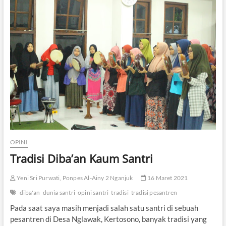
t
r
e
n
:
S
e
j
a
r
a
h
d
a
n
P
OPINI
e
Tradisi Diba’an Kaum Santri
r
g
e
Yeni Sri Purwati, Ponpes Al-Ainy 2 Nganjuk
16 Maret 2021
s
diba'an
dunia santri
opini santri
tradisi
tradisi pesantren
e
r
Pada saat saya masih menjadi salah satu santri di sebuah
a
pesantren di Desa Nglawak, Kertosono, banyak tradisi yang
n