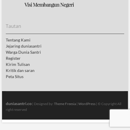
Tautan
Tentang Kami
Jejaring duniasantri
Warga Dunia Santri
Register
Kirim Tulisan
Kritik dan saran
Peta Situs
duniasantri.co
| Designed by:
Theme Freesia
|
WordPress
| © Copyright All
right reserved