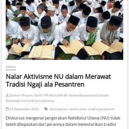
n
d
a
n
P
e
r
g
e
s
e
r
a
OPINI
n
Nalar Aktivisme NU dalam Merawat
N
i
Tradisi Ngaji ala Pesantren
l
a
Zainun Hisyam, Santri PP Attaujieh Al-Islamy Banyumas/Lulusan
i
Sosiologi Universitas Indonesia.
H
a
25 Desember 2021
duniasantri
opini santri
tradisi pesantren
f
l
Diskursus mengenai pergerakan Nahdlatul Ulama (NU) tidak
a
boleh dilepaskan dari perannya dalam melestarikan tradisi
t