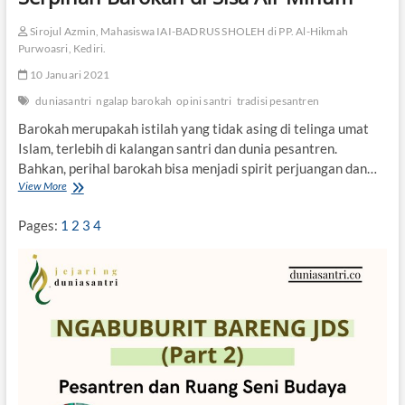
Sirojul Azmin, Mahasiswa IAI-BADRUS SHOLEH di PP. Al-Hikmah
Purwoasri, Kediri.
10 Januari 2021
duniasantri
ngalap barokah
opini santri
tradisi pesantren
Barokah merupakah istilah yang tidak asing di telinga umat
Islam, terlebih di kalangan santri dan dunia pesantren.
Bahkan, perihal barokah bisa menjadi spirit perjuangan dan…
View More
S
e
r
Pages:
1
2
3
4
p
i
h
a
n
B
a
r
o
k
a