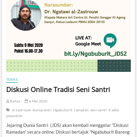
h
d
i
S
i
s
a
A
i
r
M
i
n
u
TERAS
m
Diskusi Online Tradisi Seni Santri
Rahsa
6 Mei 2020
al zastrouw
duniasantri
Ngabuburit
ramadan
seni santri
tradisi
pesantren
Jejaring Dunia Santri (JDS) akan kembali menggelar “Diskusi
Ramadan” secara online. Diskusi bertajuk “Ngabuburit Bareng