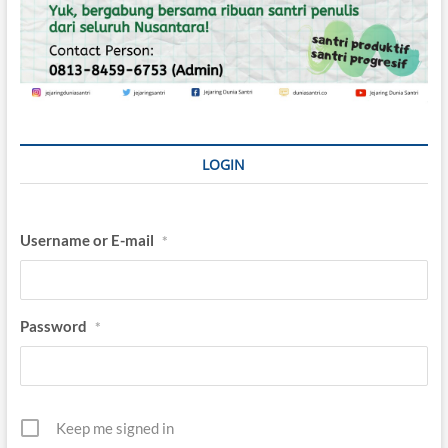
S
a
n
t
r
i
LOGIN
Username or E-mail
*
Password
*
Keep me signed in