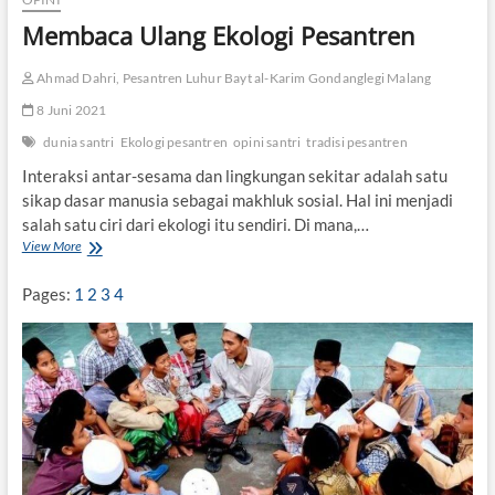
r
Membaca Ulang Ekologi Pesantren
a
w
a
Ahmad Dahri, Pesantren Luhur Bayt al-Karim Gondanglegi Malang
t
8 Juni 2021
T
r
dunia santri
Ekologi pesantren
opini santri
tradisi pesantren
a
d
Interaksi antar-sesama dan lingkungan sekitar adalah satu
i
sikap dasar manusia sebagai makhluk sosial. Hal ini menjadi
s
salah satu ciri dari ekologi itu sendiri. Di mana,…
i
View More
M
N
e
g
m
Pages:
1
2
3
4
a
b
j
a
i
c
a
a
l
U
a
l
P
a
e
n
s
g
a
E
n