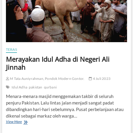
t
e
B
a
r
e
n
g
d
TERAS
i
Merayakan Idul Adha di Negeri Ali
M
a
Jinnah
l
a
M Tata Auniyrahman, Pondok Modern Gontor.
4 Juli 2023
m
Z
Idul Adha
pakistan
qurbani
u
l
Menara-menara masjid menggemakan takbir di seluruh
h
penjuru Pakistan. Lalu lintas jalan menjadi sangat padat
i
dibandingkan hari-hari sebelumnya. Pusat perbelanjaan atau
j
dikenal sebagai markaz oleh warga…
a
h
View More
M
e
r