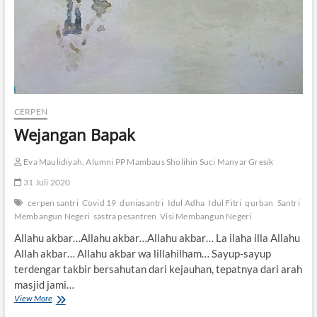
B
u
k
a
J
a
s
a
CERPEN
E
k
Wejangan Bapak
s
p
Eva Maulidiyah, Alumni PP Mambaus Sholihin Suci Manyar Gresik
e
d
31 Juli 2020
i
s
cerpen santri
Covid 19
duniasantri
Idul Adha
Idul Fitri
qurban
Santri
i
Membangun Negeri
sastra pesantren
Visi Membangun Negeri
Allahu akbar…Allahu akbar…Allahu akbar… La ilaha illa Allahu
Allah akbar… Allahu akbar wa lillahilham… Sayup-sayup
terdengar takbir bersahutan dari kejauhan, tepatnya dari arah
masjid jami…
View More
W
e