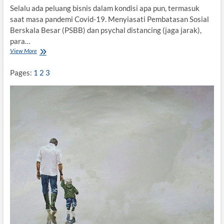
Selalu ada peluang bisnis dalam kondisi apa pun, termasuk
saat masa pandemi Covid-19. Menyiasati Pembatasan Sosial
Berskala Besar (PSBB) dan psychal distancing (jaga jarak),
para…
View More
P
a
n
Pages:
1
2
3
d
e
m
i
,
S
a
n
t
r
i
M
a
d
u
r
a