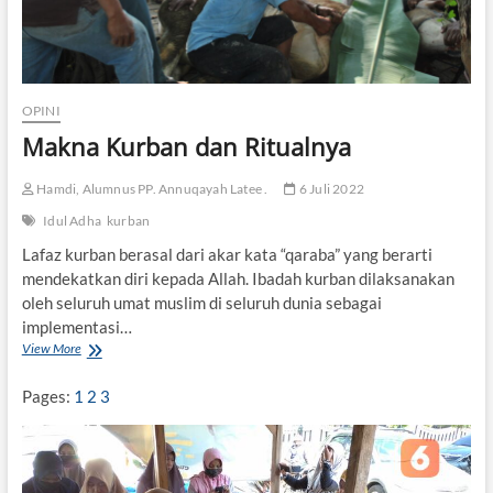
a
H
a
j
i
OPINI
Makna Kurban dan Ritualnya
Hamdi, Alumnus PP. Annuqayah Latee .
6 Juli 2022
Idul Adha
kurban
Lafaz kurban berasal dari akar kata “qaraba” yang berarti
mendekatkan diri kepada Allah. Ibadah kurban dilaksanakan
oleh seluruh umat muslim di seluruh dunia sebagai
implementasi…
View More
M
a
k
Pages:
1
2
3
n
a
K
u
r