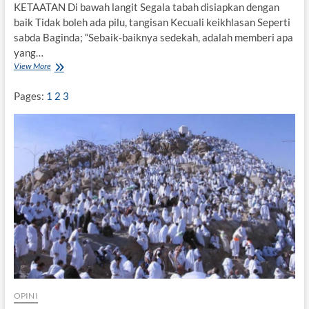
KETAATAN Di bawah langit Segala tabah disiapkan dengan
J
baik Tidak boleh ada pilu, tangisan Kecuali keikhlasan Seperti
i
sabda Baginda; “Sebaik-baiknya sedekah, adalah memberi apa
n
n
yang…
a
View More
D
h
I
P
Pages:
1
2
3
A
G
I
I
D
U
L
A
D
H
A
OPINI