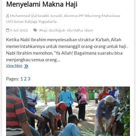
Menyelami Makna Haji
Muhammad Ijlal Sasakki Junaidi, Alumnus PP Tebuireng/Mahasiswa
UIN Sunan Kalijaga Yogyakarta.
9 Juli 2022
#haji
dzulhijjah
Idul Adha
islam
Ketika Nabi Ibrahim menyelesaikan struktur Ka’bah, Allah
memerintahkannya untuk memanggil orang-orang untuk haji .
Nabi Ibrahim memohon, “Ya Allah! Bagaimana suaraku bisa
menjangkau semua orang…
View More
M
e
n
Pages:
1
2
3
y
e
l
a
m
i
M
a
k
n