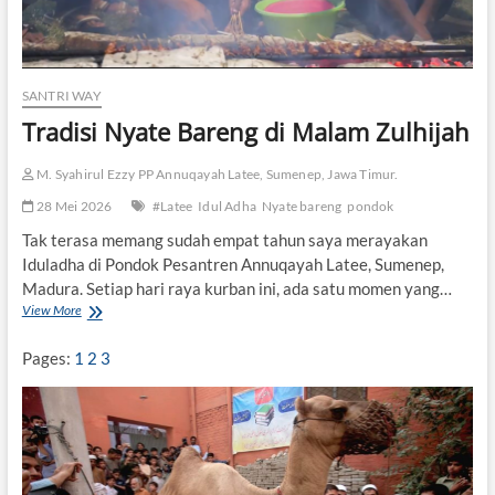
SANTRI WAY
Tradisi Nyate Bareng di Malam Zulhijah
M. Syahirul Ezzy PP Annuqayah Latee, Sumenep, Jawa Timur.
28 Mei 2026
#Latee
Idul Adha
Nyate bareng
pondok
Tak terasa memang sudah empat tahun saya merayakan
Iduladha di Pondok Pesantren Annuqayah Latee, Sumenep,
Madura. Setiap hari raya kurban ini, ada satu momen yang…
View More
T
r
a
Pages:
1
2
3
d
i
s
i
N
y
a