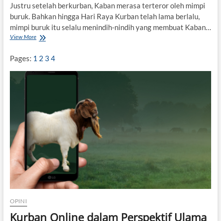
Justru setelah berkurban, Kaban merasa terteror oleh mimpi
buruk. Bahkan hingga Hari Raya Kurban telah lama berlalu,
mimpi buruk itu selalu menindih-nindih yang membuat Kaban…
View More
S
e
t
Pages:
1
2
3
4
e
l
a
h
K
a
b
a
n
B
e
r
k
u
r
b
OPINI
a
Kurban Online dalam Perspektif Ulama
n