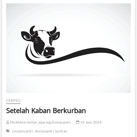
T
A
N
G
I
B
R
A
H
I
M
D
A
N
K
I
T
A
CERPEN
Setelah Kaban Berkurban
Mukhlisin Ashar, jejaring duniasantri.
19 Juni 2024
cerpensantri
duniasantri
kurban