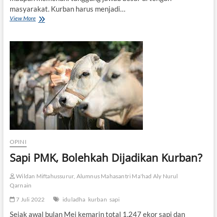
masyarakat. Kurban harus menjadi…
View More
R
e
i
n
t
e
r
p
r
e
t
a
s
i
K
OPINI
u
Sapi PMK, Bolehkah Dijadikan Kurban?
r
b
a
Wildan Miftahussurur, Alumnus Mahasantri Ma'had Aly Nurul
n
Qarnain
d
7 Juli 2022
iduladha
kurban
sapi
a
l
Sejak awal bulan Mei kemarin total 1.247 ekor sapi dan