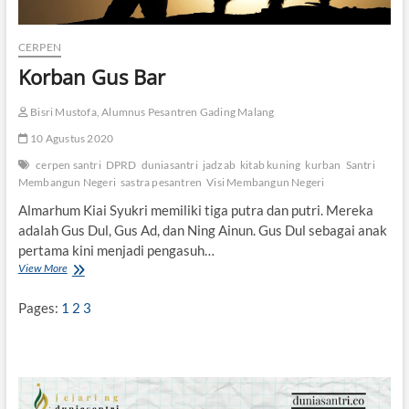
u
a
CERPEN
l
n
Korban Gus Bar
y
a
Bisri Mustofa, Alumnus Pesantren Gading Malang
10 Agustus 2020
cerpen santri
DPRD
duniasantri
jadzab
kitab kuning
kurban
Santri
Membangun Negeri
sastra pesantren
Visi Membangun Negeri
Almarhum Kiai Syukri memiliki tiga putra dan putri. Mereka
adalah Gus Dul, Gus Ad, dan Ning Ainun. Gus Dul sebagai anak
pertama kini menjadi pengasuh…
View More
K
o
r
Pages:
1
2
3
b
a
n
G
u
s