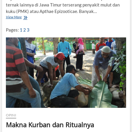
a
ternak lainnya di Jawa Timur terserang penyakit mulut dan
m
kuku (PMK) atau Apthae Epizooticae. Banyak…
P
View More
e
S
r
a
s
p
Pages:
1
2
3
p
i
e
P
k
M
t
K
i
,
f
B
S
o
o
l
s
e
i
h
o
k
k
a
u
h
l
D
t
i
u
j
OPINI
r
a
Makna Kurban dan Ritualnya
a
d
l
i