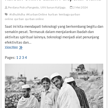
Perdana Putra Pangestu, UIN Sunan Kalijaga.
2 Mei 2024
#IdhulAdha
#KurbanOnline
kurban
lembaga qurban
online
qurban
qurban online
Saat ini kita mendapati teknologi yang berkembang begitu dan
semakin pesat. Termasuk dalam menjalankan ibadah dan
aktivitas spiritual lainnya, teknologi menjadi alat penunjang
efektivitas dan…
View More
K
u
r
Pages:
1
2
3
4
b
a
n
O
n
l
i
n
e
d
a
l