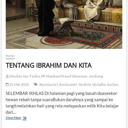
PUISI
TENTANG IBRAHIM DAN KITA
Maulida Nur Fariha, PP Mambaul Maarif Denanyar, Jombang.
21 Mei 2026
#puisisantri
duniasantri
Ibrahim
iduladha
kurban
SELEMBAR IKHLAS Di halaman pagi yang basah doaseekor
hewan rebah tanpa suaraBukan darahnya yang sampai ke
langitmelainkan hati yang rela melepaskan milik Kita belajar
dari…
View More
T
E
N