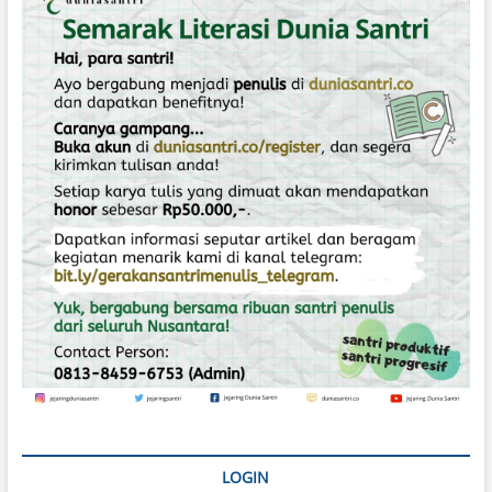
B
a
r
LOGIN