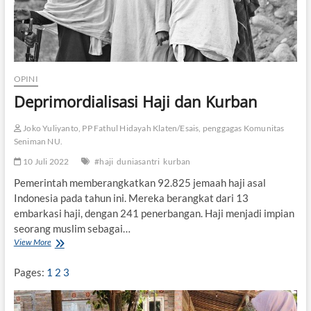
a
m
P
e
r
s
OPINI
p
Deprimordialisasi Haji dan Kurban
e
k
t
Joko Yuliyanto, PP Fathul Hidayah Klaten/Esais, penggagas Komunitas
i
Seniman NU.
f
10 Juli 2022
#haji
duniasantri
kurban
U
l
Pemerintah memberangkatkan 92.825 jemaah haji asal
a
Indonesia pada tahun ini. Mereka berangkat dari 13
m
a
embarkasi haji, dengan 241 penerbangan. Haji menjadi impian
seorang muslim sebagai…
View More
D
e
p
Pages:
1
2
3
r
i
m