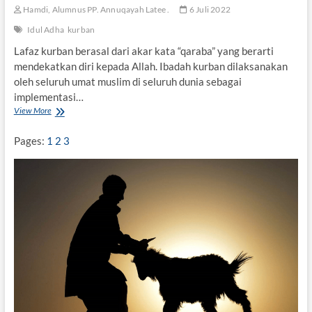
k
Hamdi, Alumnus PP. Annuqayah Latee .
6 Juli 2022
a
n
Idul Adha
kurban
K
Lafaz kurban berasal dari akar kata “qaraba” yang berarti
u
mendekatkan diri kepada Allah. Ibadah kurban dilaksanakan
r
b
oleh seluruh umat muslim di seluruh dunia sebagai
a
implementasi…
n
View More
M
?
a
k
Pages:
1
2
3
n
a
K
u
r
b
a
n
d
a
n
R
i
t