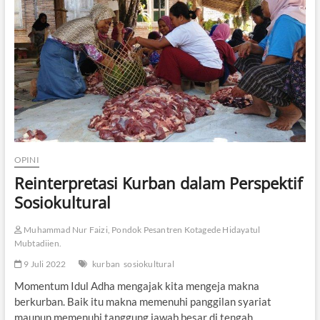
o
r
d
i
a
l
i
s
a
s
i
H
OPINI
a
j
Reinterpretasi Kurban dalam Perspektif
i
Sosiokultural
d
a
n
Muhammad Nur Faizi, Pondok Pesantren Kotagede Hidayatul
K
Mubtadiien.
u
r
9 Juli 2022
kurban
sosiokultural
b
Momentum Idul Adha mengajak kita mengeja makna
a
berkurban. Baik itu makna memenuhi panggilan syariat
n
maupun memenuhi tanggung jawab besar di tengah