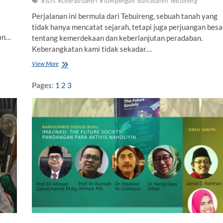
#JDS
#LiterasiSantri
#Tumpengan
duniasantri
tebuireng
Perjalanan ini bermula dari Tebuireng, sebuah tanah yang
tidak hanya mencatat sejarah, tetapi juga perjuangan besa
aan…
tentang kemerdekaan dan keberlanjutan peradaban.
Keberangkatan kami tidak sekadar…
View More
M
e
n
Pages:
1
2
3
j
a
h
i
t
M
a
s
a
D
e
p
a
n
d