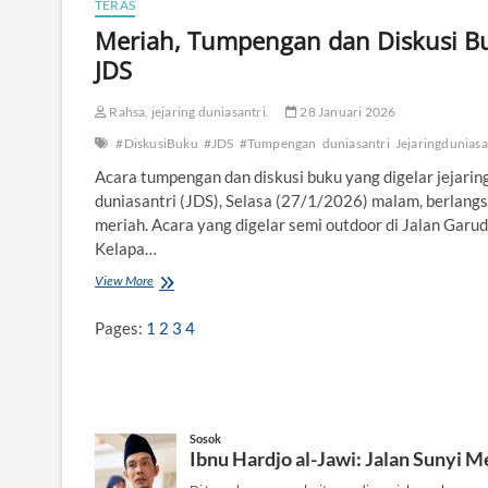
TERAS
d
Meriah, Tumpengan dan Diskusi B
r
a
JDS
h
,
Rahsa, jejaring duniasantri.
28 Januari 2026
G
e
#DiskusiBuku
#JDS
#Tumpengan
duniasantri
Jejaringduniasa
n
-
Acara tumpengan dan diskusi buku yang digelar jejarin
Z
duniasantri (JDS), Selasa (27/1/2026) malam, berlang
y
meriah. Acara yang digelar semi outdoor di Jalan Garuda
a
Kelapa…
n
g
View More
M
“
e
N
r
Pages:
1
2
3
4
g
i
e
a
m
h
s
,
i
T
”
u
m
p