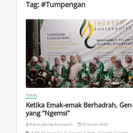
Tag:
#Tumpengan
TERAS
Ketika Emak-emak Berhadrah, Gen
yang “Ngemsi”
Rahsa, jejaring duniasantri.
30 Januari 2026
#JDS
#Tumpengan
duniasantri
hadrah
Jejaringduniasantri