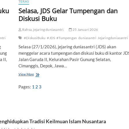
i
TERAS
J
uku
Selasa, JDS Gelar Tumpengan dan
D
Diskusi Buku
S
Rahsa, jejaring duniasantri.
25 Januari 2026
ntri
#DiskusiBuku
#JDS
#Tumpengan
duniasantri
Jejaringduniasantri
g
Selasa (27/1/2026), jejaring duniasantri (JDS) akan
sung
menggelar acara tumpengan dan diskusi buku di kantor JD
 II,
Jalan Garuda II, Kelurahan Pasir Gunung Selatan,
Cimanggis, Depok, Jawa…
View More
S
e
l
Pages:
1
2
3
a
s
a
,
J
D
S
G