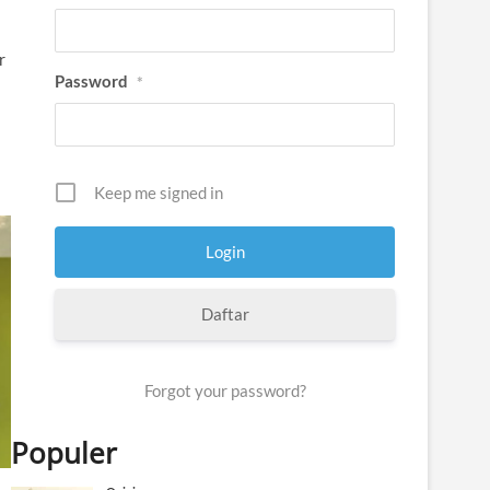
r
Password
*
Keep me signed in
Daftar
Forgot your password?
Populer