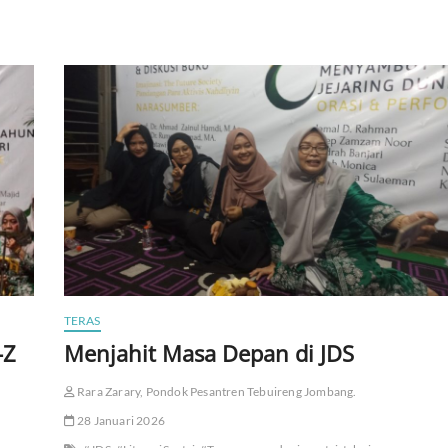
TERAS
-Z
Menjahit Masa Depan di JDS
Rara Zarary, Pondok Pesantren Tebuireng Jombang.
28 Januari 2026