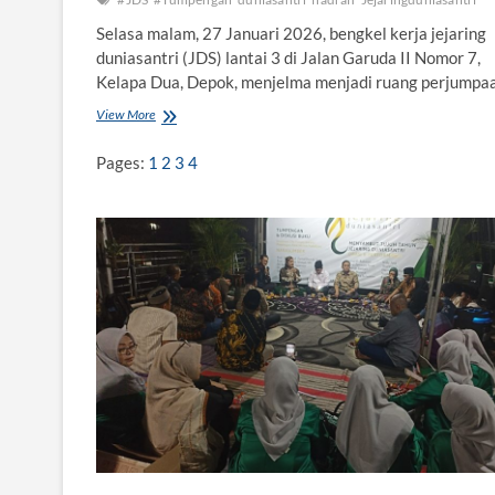
Selasa malam, 27 Januari 2026, bengkel kerja jejaring
duniasantri (JDS) lantai 3 di Jalan Garuda II Nomor 7,
Kelapa Dua, Depok, menjelma menjadi ruang perjump
View More
K
e
t
Pages:
1
2
3
4
i
k
a
E
m
a
k
-
e
m
a
k
B
e
r
h
a