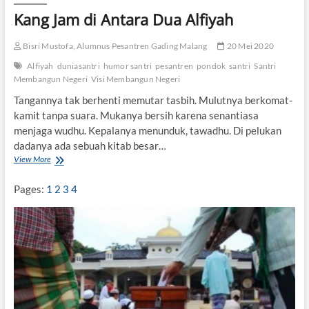
Kang Jam di Antara Dua Alfiyah
Bisri Mustofa, Alumnus Pesantren Gading Malang
20 Mei 2020
Alfiyah
duniasantri
humor santri
pesantren
pondok
santri
Santri
Membangun Negeri
Visi Membangun Negeri
Tangannya tak berhenti memutar tasbih. Mulutnya berkomat-
kamit tanpa suara. Mukanya bersih karena senantiasa
menjaga wudhu. Kepalanya menunduk, tawadhu. Di pelukan
dadanya ada sebuah kitab besar…
View More
K
a
n
Pages:
1
2
3
4
g
J
a
m
d
i
A
n
t
a