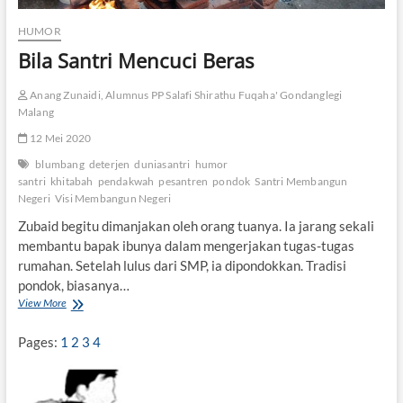
HUMOR
Bila Santri Mencuci Beras
Anang Zunaidi, Alumnus PP Salafi Shirathu Fuqaha' Gondanglegi
Malang
12 Mei 2020
blumbang
deterjen
duniasantri
humor
santri
khitabah
pendakwah
pesantren
pondok
Santri Membangun
Negeri
Visi Membangun Negeri
Zubaid begitu dimanjakan oleh orang tuanya. Ia jarang sekali
membantu bapak ibunya dalam mengerjakan tugas-tugas
rumahan. Setelah lulus dari SMP, ia dipondokkan. Tradisi
pondok, biasanya…
View More
B
i
l
Pages:
1
2
3
4
a
S
a
n