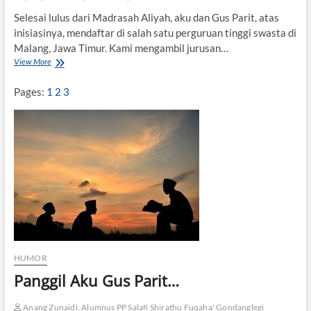
Selesai lulus dari Madrasah Aliyah, aku dan Gus Parit, atas
inisiasinya, mendaftar di salah satu perguruan tinggi swasta di
Malang, Jawa Timur. Kami mengambil jurusan…
View More
P
a
n
Pages:
1
2
3
g
g
i
l
A
k
u
G
u
s
P
a
r
HUMOR
i
t
Panggil Aku Gus Parit…
…
(
Anang Zunaidi, Alumnus PP Salafi Shirathu Fuqaha' Gondanglegi