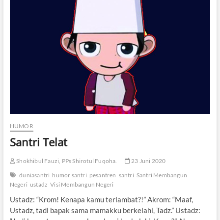
HUMOR
Santri Telat
Shokhibul Fauzi, PPs Shirotul Fuqoha.
23 Juni 2020
duniasantri
humor santri
pesantren
santri
Santri Membangun
Negeri
ustadz
Visi Membangun Negeri
Ustadz: “Krom! Kenapa kamu terlambat?!” Akrom: “Maaf,
Ustadz, tadi bapak sama mamakku berkelahi, Tadz.” Ustadz: