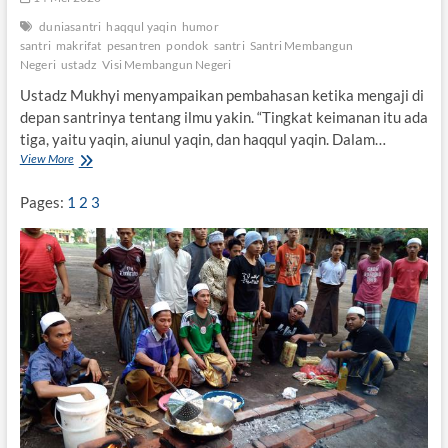
duniasantri
haqqul yaqin
humor
santri
makrifat
pesantren
pondok
santri
Santri Membangun
Negeri
ustadz
Visi Membangun Negeri
Ustadz Mukhyi menyampaikan pembahasan ketika mengaji di
depan santrinya tentang ilmu yakin. “Tingkat keimanan itu ada
tiga, yaitu yaqin, aiunul yaqin, dan haqqul yaqin. Dalam…
View More
I
l
m
Pages:
1
2
3
u
Y
a
k
i
n
S
a
n
t
r
i