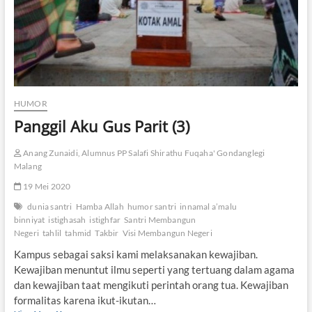
r
a
D
u
a
A
l
f
HUMOR
i
Panggil Aku Gus Parit (3)
y
a
h
Anang Zunaidi, Alumnus PP Salafi Shirathu Fuqaha' Gondanglegi
Malang
19 Mei 2020
dunia santri
Hamba Allah
humor santri
innamal a’malu
binniyat
istighasah
istighfar
Santri Membangun
Negeri
tahlil
tahmid
Takbir
Visi Membangun Negeri
Kampus sebagai saksi kami melaksanakan kewajiban.
Kewajiban menuntut ilmu seperti yang tertuang dalam agama
dan kewajiban taat mengikuti perintah orang tua. Kewajiban
formalitas karena ikut-ikutan…