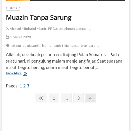
a
HUMOR
r
i
Muazin Tanpa Sarung
t
…
Ahmad Minhajul Munir, PP Darurrohmah Lampung.
5 Maret 2020
adzan
duniasantri
humor santri
kiai
pesantren
sarung
Alkisah, di sebuah pesantren di ujung Pulau Sumatera. Pada
suatu hari, di pengujung malam menjelang fajar. Saat suasana
masih begitu hening, udara masih begitu bersih,…
View More
M
u
a
Pages:
1
2
3
z
i
P
P
P
1
…
P
3
P
4
n
r
a
a
a
a
T
a
e
g
g
g
g
n
v
e
e
e
p
i
i
a
o
S