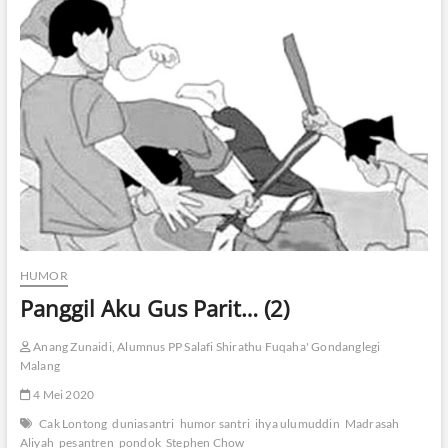
t
r
i
M
e
n
c
u
c
i
B
e
r
a
s
HUMOR
Panggil Aku Gus Parit… (2)
Anang Zunaidi, Alumnus PP Salafi Shirathu Fuqaha' Gondanglegi
Malang
4 Mei 2020
Cak Lontong
duniasantri
humor santri
ihya ulumuddin
Madrasah
Aliyah
pesantren
pondok
Stephen Chow