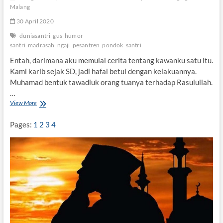
2
Malang
)
30 April 2020
duniasantri
gus
humor
santri
madrasah
ngaji
pesantren
pondok
santri
Entah, darimana aku memulai cerita tentang kawanku satu itu.
Kami karib sejak SD, jadi hafal betul dengan kelakuannya.
Muhamad bentuk tawadluk orang tuanya terhadap Rasulullah.
…
View More
P
a
n
Pages:
1
2
3
4
g
g
i
l
A
k
u
G
u
s
P