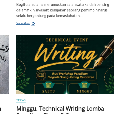
Begitulah ulama merumuskan salah satu kaidah penting
dalam fikih siyasah: kebijakan seorang pemimpin harus
selalu bergantung pada kemaslahatan…
View More
K
e
t
i
k
a
A
g
a
m
a
K
e
h
i
l
a
TERAS
n
g
n
Minggu, Technical Writing Lomba
a