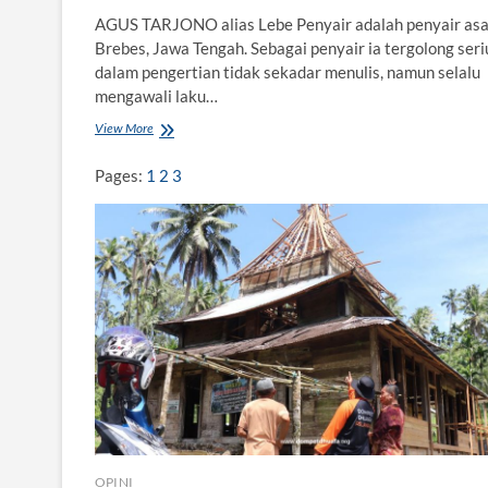
AGUS TARJONO alias Lebe Penyair adalah penyair asa
Brebes, Jawa Tengah. Sebagai penyair ia tergolong seri
dalam pengertian tidak sekadar menulis, namun selalu
mengawali laku…
View More
T
h
e
Pages:
1
2
3
G
r
e
a
t
o
f
P
a
n
t
u
r
a
OPINI