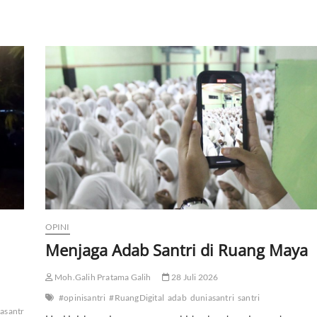
OPINI
Menjaga Adab Santri di Ruang Maya
Moh.Galih Pratama Galih
28 Juli 2026
#opinisantri
#RuangDigital
adab
duniasantri
santri
asantri
sastra