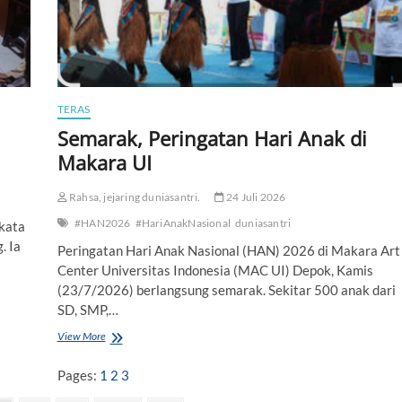
i
c
a
l
W
r
i
TERAS
t
Semarak, Peringatan Hari Anak di
i
Makara UI
n
g
L
Rahsa, jejaring duniasantri.
24 Juli 2026
o
m
#HAN2026
#HariAnakNasional
duniasantri
 kata
b
. Ia
Peringatan Hari Anak Nasional (HAN) 2026 di Makara Art
a
Center Universitas Indonesia (MAC UI) Depok, Kamis
P
e
(23/7/2026) berlangsung semarak. Sekitar 500 anak dari
n
SD, SMP,…
u
l
View More
S
i
e
s
m
Pages:
1
2
3
a
a
n
r