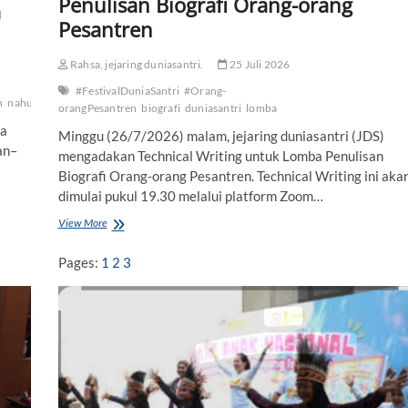
Penulisan Biografi Orang-orang
n
d
D
Pesantren
a
y
Rahsa, jejaring duniasantri.
25 Juli 2026
a
K
#FestivalDuniaSantri
#Orang-
r
n
nahu
orangPesantren
biografi
duniasantri
lomba
i
ra
t
Minggu (26/7/2026) malam, jejaring duniasantri (JDS)
an–
i
mengadakan Technical Writing untuk Lomba Penulisan
s
Biografi Orang-orang Pesantren. Technical Writing ini aka
n
dimulai pukul 19.30 melalui platform Zoom…
y
a
View More
M
i
n
Pages:
1
2
3
g
g
u
,
T
e
c
h
n