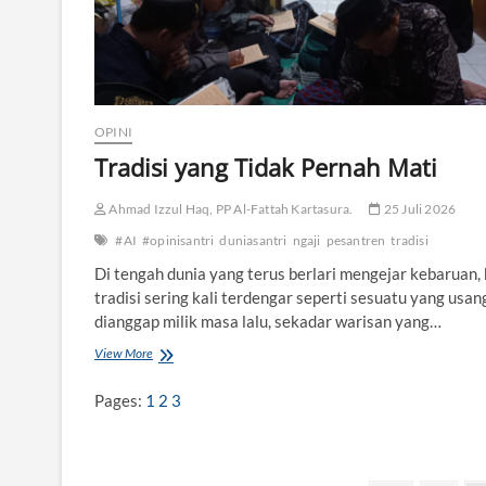
i
k
F
a
’
a
l
OPINI
a
Tradisi yang Tidak Pernah Mati
-
Y
a
Ahmad Izzul Haq, PP Al-Fattah Kartasura.
25 Juli 2026
f
#AI
#opinisantri
duniasantri
ngaji
pesantren
tradisi
’
u
Di tengah dunia yang terus berlari mengejar kebaruan,
l
tradisi sering kali terdengar seperti sesuatu yang usang
u
dianggap milik masa lalu, sekadar warisan yang…
-
F
View More
T
a
r
’
a
l
Pages:
1
2
3
d
a
i
n
s
i