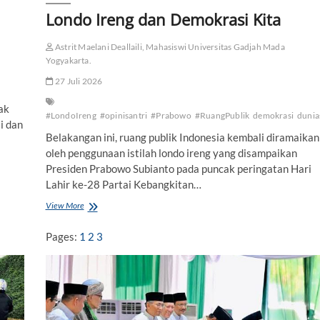
a
Londo Ireng dan Demokrasi Kita
n
g
M
Astrit Maelani Deallaili, Mahasiswi Universitas Gadjah Mada
a
Yogyakarta.
y
27 Juli 2026
a
ak
#LondoIreng
#opinisantri
#Prabowo
#RuangPublik
demokrasi
dunia
i dan
Belakangan ini, ruang publik Indonesia kembali diramaikan
oleh penggunaan istilah londo ireng yang disampaikan
Presiden Prabowo Subianto pada puncak peringatan Hari
Lahir ke-28 Partai Kebangkitan…
View More
L
o
n
Pages:
1
2
3
d
o
I
r
e
n