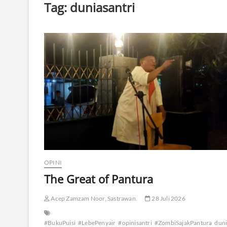
Tag:
duniasantri
OPINI
The Great of Pantura
Acep Zamzam Noor, Sastrawan.
28 Juli 2026
#BukuPuisi
#LebePenyair
#opinisantri
#ZombiSajakPantura
duni