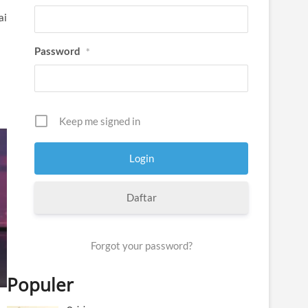
ai
Password
*
Keep me signed in
Daftar
Forgot your password?
Populer