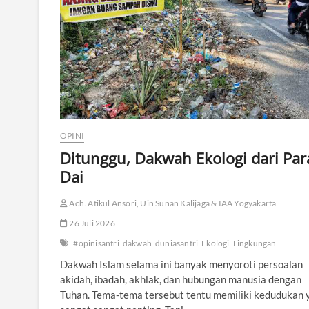
a
,
d
a
n
M
a
s
a
D
e
OPINI
p
Ditunggu, Dakwah Ekologi dari Par
a
Dai
n
K
e
Ach. Atikul Ansori, Uin Sunan Kalijaga & IAA Yogyakarta.
m
a
26 Juli 2026
n
#opinisantri
dakwah
duniasantri
Ekologi
Lingkungan
u
s
Dakwah Islam selama ini banyak menyoroti persoalan
i
akidah, ibadah, akhlak, dan hubungan manusia dengan
a
Tuhan. Tema-tema tersebut tentu memiliki kedudukan 
a
n