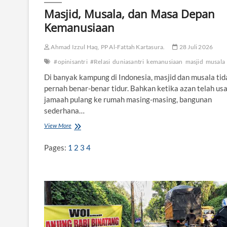
Masjid, Musala, dan Masa Depan
Kemanusiaan
Ahmad Izzul Haq, PP Al-Fattah Kartasura.
28 Juli 2026
#opinisantri
#Relasi
duniasantri
kemanusiaan
masjid
musala
Di banyak kampung di Indonesia, masjid dan musala tid
pernah benar-benar tidur. Bahkan ketika azan telah usa
jamaah pulang ke rumah masing-masing, bangunan
sederhana…
View More
M
a
s
Pages:
1
2
3
4
j
i
d
,
M
u
s
a
l