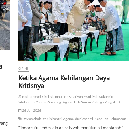
g
d
a
n
D
e
m
o
k
r
a
s
i
a
K
OPINI
i
Ketika Agama Kehilangan Daya
t
Kritisnya
a
Muhammad Fikri Alumnus PP Salafiyah Syafi'iyah Sukorejo
Situbondo /Alumni Sosiologi Agama UIN Sunan Kalijaga Yogyakarta
26 Juli 2026
#Maslahah
#opinisantri
Agama
duniasantri
Keadilan
kekuasaan
yang
“Taṣarruful imām ‘ala ar-ra’iyyah manūṭun bil maṣlaḥah.”