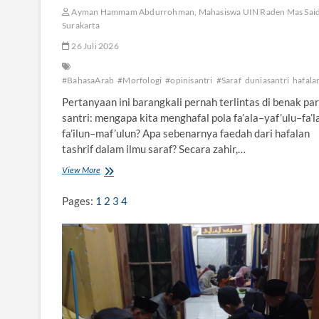
r
Ayman Hammam Abdurrohman, Mahasiswa UIN Raden Mas Sai
i
Surakarta
P
26 Juli 2026
a
r
a
#BahasaArab
#Morfologi
#opinisantri
#Saraf
duniasantri
hafala
D
a
Pertanyaan ini barangkali pernah terlintas di benak pa
i
santri: mengapa kita menghafal pola fa’ala–yaf’ulu–fa’l
fa’ilun–maf’ulun? Apa sebenarnya faedah dari hafalan
tashrif dalam ilmu saraf? Secara zahir,…
View More
R
a
h
Pages:
1
2
3
4
a
s
i
a
d
i
B
a
l