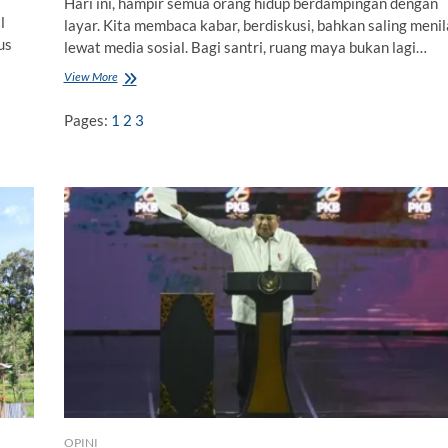
Hari ini, hampir semua orang hidup berdampingan dengan
l
layar. Kita membaca kabar, berdiskusi, bahkan saling menil
us
lewat media sosial. Bagi santri, ruang maya bukan lagi…
View More
M
e
n
Pages:
1
2
3
j
a
g
a
A
d
a
b
S
a
n
t
r
i
d
i
R
u
OPINI