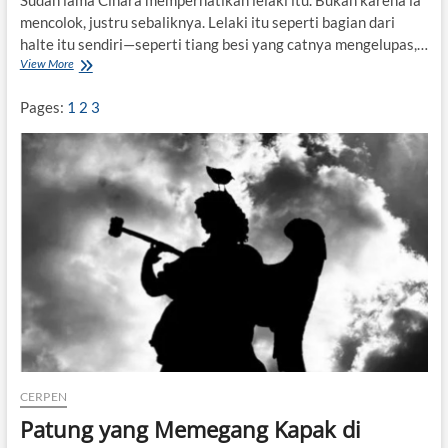
Sudah lama Cinara memperhatikan lelaki itu. Bukan karena ia
mencolok, justru sebaliknya. Lelaki itu seperti bagian dari
halte itu sendiri—seperti tiang besi yang catnya mengelupas,…
View More
U
t
a
Pages:
1
2
3
n
g
N
y
a
w
a
C
i
n
a
r
a
CERPEN
Patung yang Memegang Kapak di