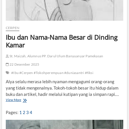
u
s
G
a
r
CERPEN
a
Ibu dan Nama-Nama Besar di Dinding
m
Kamar
St. Maizah, Alumnus PP. Darul Ulum Banyuanyar Pamekasan
22 Desember 2025
#Ibu #Cerpen #Tokohperempuan #duniasantri #fiksi
Alya selalu merasa lebih nyaman mengagumi orang-orang
yang tidak mengenalnya. Tokoh-tokoh besar itu hidup dalam
buku dan artikel, hadir melalui kutipan yang ia simpan rapi.…
View More
I
b
u
Pages:
1
2
3
4
d
a
n