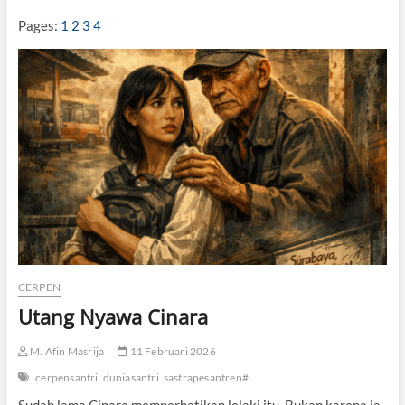
i
r
Pages:
1
2
3
4
a
m
i
d
a
P
u
t
i
h
CERPEN
Utang Nyawa Cinara
M. Afin Masrija
11 Februari 2026
cerpensantri
duniasantri
sastrapesantren#