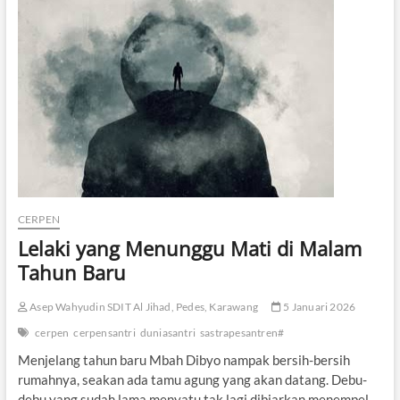
o
g
T
a
r
i
CERPEN
Lelaki yang Menunggu Mati di Malam
Tahun Baru
Asep Wahyudin SDIT Al Jihad, Pedes, Karawang
5 Januari 2026
cerpen
cerpensantri
duniasantri
sastrapesantren#
Menjelang tahun baru Mbah Dibyo nampak bersih-bersih
rumahnya, seakan ada tamu agung yang akan datang. Debu-
debu yang sudah lama menyatu tak lagi dibiarkan menempel