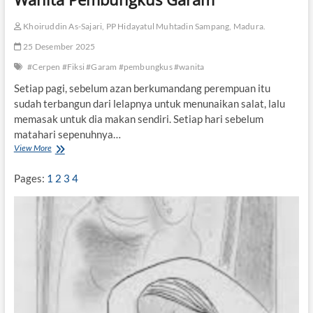
i
M
Khoiruddin As-Sajari, PP Hidayatul Muhtadin Sampang, Madura.
a
l
25 Desember 2025
a
#Cerpen #Fiksi #Garam #pembungkus #wanita
m
T
Setiap pagi, sebelum azan berkumandang perempuan itu
a
sudah terbangun dari lelapnya untuk menunaikan salat, lalu
h
u
memasak untuk dia makan sendiri. Setiap hari sebelum
n
matahari sepenuhnya…
B
View More
W
a
a
r
n
Pages:
1
2
3
4
u
i
t
a
P
e
m
b
u
n
g
k