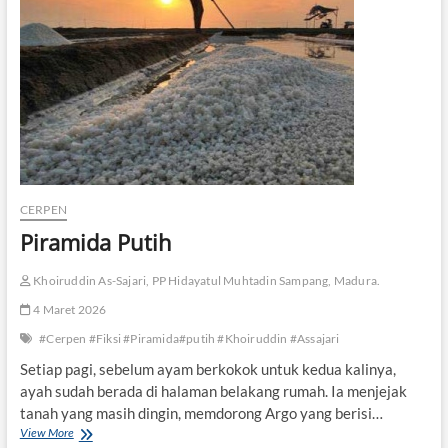
y
a
n
g
B
a
s
a
h
CERPEN
Piramida Putih
Khoiruddin As-Sajari, PP Hidayatul Muhtadin Sampang, Madura.
4 Maret 2026
#Cerpen #Fiksi #Piramida#putih #Khoiruddin #Assajari
Setiap pagi, sebelum ayam berkokok untuk kedua kalinya,
ayah sudah berada di halaman belakang rumah. Ia menjejak
tanah yang masih dingin, memdorong Argo yang berisi…
View More
P