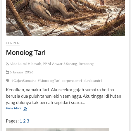
g
K
i
a
i
CERPEN
Monolog Tari
Nida Nurul Hidayah, PP Al-Anwar 3 Sarang, Rembang.
6 Januari 2026
#GajahSumatra
#MonologTari
cerpensantri
duniasantri
Kenalkan, namaku Tari. Aku seekor gajah sumatra betina
berusia dua puluh tahun lebih seminggu. Aku tinggal di hutan
yang dulunya tak pernah sepi dari suara…
View More
M
o
n
Pages:
1
2
3
o
l