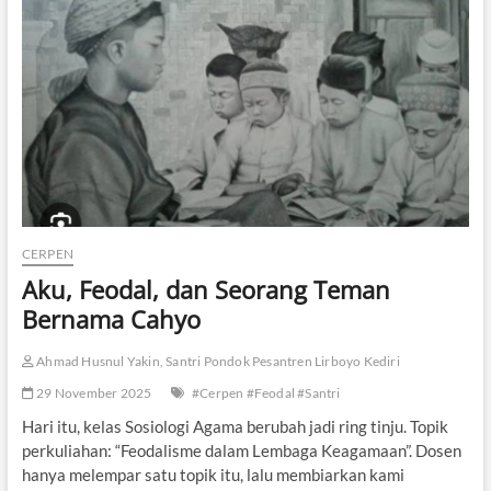
N
a
m
a
-
N
a
m
a
B
e
s
a
CERPEN
r
Aku, Feodal, dan Seorang Teman
d
i
Bernama Cahyo
D
i
Ahmad Husnul Yakin, Santri Pondok Pesantren Lirboyo Kediri
n
d
29 November 2025
#Cerpen #Feodal #Santri
i
n
Hari itu, kelas Sosiologi Agama berubah jadi ring tinju. Topik
g
perkuliahan: “Feodalisme dalam Lembaga Keagamaan”. Dosen
K
hanya melempar satu topik itu, lalu membiarkan kami
a