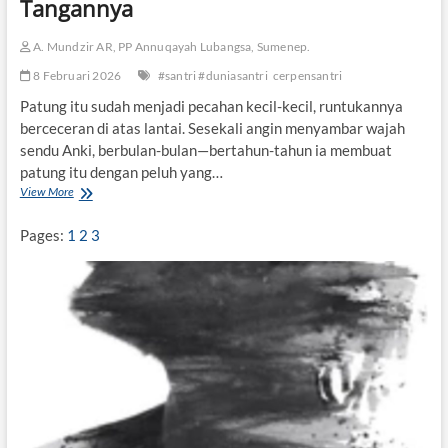
Tangannya
A. Mundzir AR, PP Annuqayah Lubangsa, Sumenep.
8 Februari 2026
#santri #duniasantri
cerpensantri
Patung itu sudah menjadi pecahan kecil-kecil, runtukannya
berceceran di atas lantai. Sesekali angin menyambar wajah
sendu Anki, berbulan-bulan—bertahun-tahun ia membuat
patung itu dengan peluh yang…
View More
P
a
t
Pages:
1
2
3
u
n
g
y
a
n
g
M
e
m
e
g