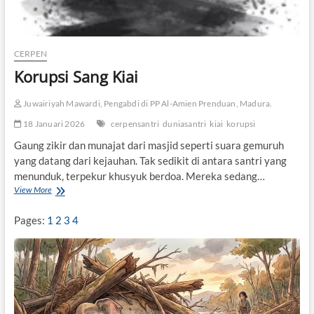
a
n
g
K
CERPEN
a
Korupsi Sang Kiai
p
a
k
Juwairiyah Mawardi, Pengabdi di PP Al-Amien Prenduan, Madura.
d
i
18 Januari 2026
cerpensantri
duniasantri
kiai
korupsi
T
Gaung zikir dan munajat dari masjid seperti suara gemuruh
a
yang datang dari kejauhan. Tak sedikit di antara santri yang
n
g
menunduk, terpekur khusyuk berdoa. Mereka sedang…
a
View More
K
n
o
n
r
Pages:
1
2
3
4
y
u
a
p
s
i
S
a
n